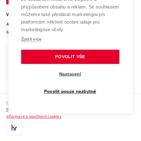
Open Science
v
Bezpečná univerzita
přizpůsobení obsahu a reklam. Se souhlasem
Univerzitní sítě
Brně
Projekty
můžeme také předávat marketingovým
VYSOKÉ UČENÍ TECHNICKÉ V BRNĚ
Vyznamenání
platformám některé osobní údaje pro
Projekty ze strukturálních fondů
Antonínská 548/1
www.vut.cz
marketingové účely.
Organizační struktura
602 00 Brno
vut@vutbr.cz
Specifický výzkum
Zjistit více
Úřední deska
Ochrana osobních údajů
POVOLIT VŠE
(externí
Pracovní příležitosti
Nastavení
odkaz)
Podpora a rozvoj zaměstnanců a studujících
Povolit pouze nezbytné
Rovné příležitosti
Copyright © 2026 VUT
Sociální bezpečí
Prohlášení o přístupnosti
HR Award
Informace o používání cookies
Kontakty