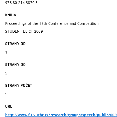
978-80-214-3870-5
KNIHA
Proceedings of the 15th Conference and Competition
STUDENT EEICT 2009
STRANY OD
1
STRANY DO
5
STRANY POČET
5
URL
http://www.fit.vutbr.cz/research/groups/speech/publi/2009