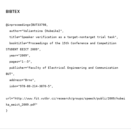
BIBTEX
@inproceedings{BUT33798,

  author="Valiantsina {Hubeika}",

  title="Speaker verification as a target-nontarget trial task",

  booktitle="Proceedings of the 15th Conference and Competition 
STUDENT EEICT 2009",

  year="2009",

  pages="1--5",

  publisher="Faculty of Electrical Engineering and Communication 
BUT",

  address="Brno",

  isbn="978-80-214-3870-5",

url="http://www.fit.vutbr.cz/research/groups/speech/publi/2009/hubei
ka_eeict_2009.pdf"

}