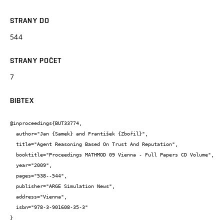
STRANY DO
544
STRANY POČET
7
BIBTEX
@inproceedings{BUT33774,

  author="Jan {Samek} and František {Zbořil}",

  title="Agent Reasoning Based On Trust And Reputation",

  booktitle="Proceedings MATHMOD 09 Vienna - Full Papers CD Volume",

  year="2009",

  pages="538--544",

  publisher="ARGE Simulation News",

  address="Vienna",

  isbn="978-3-901608-35-3"

}