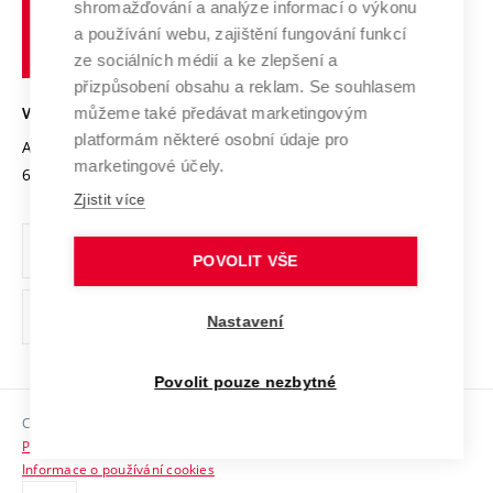
shromažďování a analýze informací o výkonu
Udržitelná univerzita
učení
Služby univerzity
Transfer znalostí
a používání webu, zajištění fungování funkcí
technické
Podnikavá univerzita / ContriBUTe
Mezinárodní dohody
ze sociálních médií a ke zlepšení a
Open Science
v
Bezpečná univerzita
přizpůsobení obsahu a reklam. Se souhlasem
Univerzitní sítě
Brně
Projekty
můžeme také předávat marketingovým
VYSOKÉ UČENÍ TECHNICKÉ V BRNĚ
Vyznamenání
platformám některé osobní údaje pro
Projekty ze strukturálních fondů
Antonínská 548/1
www.vut.cz
marketingové účely.
Organizační struktura
602 00 Brno
vut@vutbr.cz
Specifický výzkum
Zjistit více
Úřední deska
Ochrana osobních údajů
POVOLIT VŠE
(externí
Pracovní příležitosti
Nastavení
odkaz)
Podpora a rozvoj zaměstnanců a studujících
Povolit pouze nezbytné
Rovné příležitosti
Copyright © 2026 VUT
Sociální bezpečí
Prohlášení o přístupnosti
HR Award
Informace o používání cookies