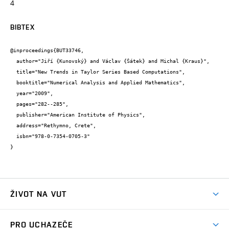
4
BIBTEX
@inproceedings{BUT33746,

  author="Jiří {Kunovský} and Václav {Šátek} and Michal {Kraus}",

  title="New Trends in Taylor Series Based Computations",

  booktitle="Numerical Analysis and Applied Mathematics",

  year="2009",

  pages="282--285",

  publisher="American Institute of Physics",

  address="Rethymno, Crete",

  isbn="978-0-7354-0705-3"

}
ŽIVOT NA VUT
Atmosféra VUT
PRO UCHAZEČE