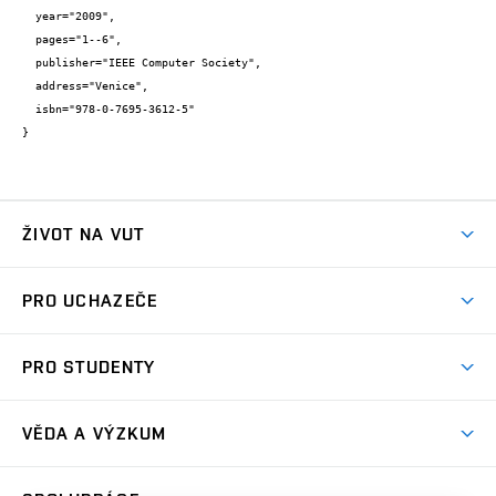
  year="2009",

  pages="1--6",

  publisher="IEEE Computer Society",

  address="Venice",

  isbn="978-0-7695-3612-5"

}
ŽIVOT NA VUT
Atmosféra VUT
PRO UCHAZEČE
Prostory školy
Proč na VUT
Koleje
PRO STUDENTY
Studijní programy
Stravování
Předměty
Studijní předpisy
Studium a stáže v zahraničí
Stipendia
Dny otevřených dveří
VĚDA A VÝZKUM
Sport na VUT
(externí
Studijní programy
Poplatky za studium
Uznání zahraničního vzdělání
Knihovny
Aktivity pro juniory
Studentský život
odkaz)
Věda a výzkum na VUT
Harmonogram akademického roku
Zpracování osobních údajů studentů
Sociální bezpečí