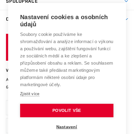
SPOLUPRÁCE
Celoživotní vzdělávání
Brno
Podpora excelence
Závěrečné práce
Studium bez bariér
Zpracování osobních údajů uchazečů o studium
Firemní spolupráce
Nastavení cookies a osobních
Mezinárodní vědecká rada
O UNIVERZITĚ
Doktorské studium
Podpora podnikání
E-přihláška
údajů
Zahraniční spolupráce
Systém zajišťování kvality výzkumu
Profil univerzity
Soubory cookie používáme ke
Spolupráce se školami
Vysoké
Výzkumné infrastruktury
shromažďování a analýze informací o výkonu
Udržitelná univerzita
učení
Služby univerzity
Transfer znalostí
a používání webu, zajištění fungování funkcí
technické
Podnikavá univerzita / ContriBUTe
Mezinárodní dohody
ze sociálních médií a ke zlepšení a
Open Science
v
Bezpečná univerzita
přizpůsobení obsahu a reklam. Se souhlasem
Univerzitní sítě
Brně
Projekty
můžeme také předávat marketingovým
VYSOKÉ UČENÍ TECHNICKÉ V BRNĚ
Vyznamenání
platformám některé osobní údaje pro
Projekty ze strukturálních fondů
Antonínská 548/1
www.vut.cz
marketingové účely.
Organizační struktura
602 00 Brno
vut@vutbr.cz
Specifický výzkum
Zjistit více
Úřední deska
Ochrana osobních údajů
POVOLIT VŠE
(externí
Pracovní příležitosti
Nastavení
odkaz)