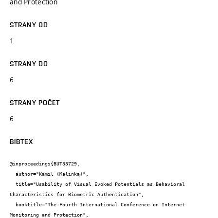
and Protection
STRANY OD
1
STRANY DO
6
STRANY POČET
6
BIBTEX
@inproceedings{BUT33729,

  author="Kamil {Malinka}",

  title="Usability of Visual Evoked Potentials as Behavioral 
Characteristics for Biometric Authentication",

  booktitle="The Fourth International Conference on Internet 
Monitoring and Protection",
