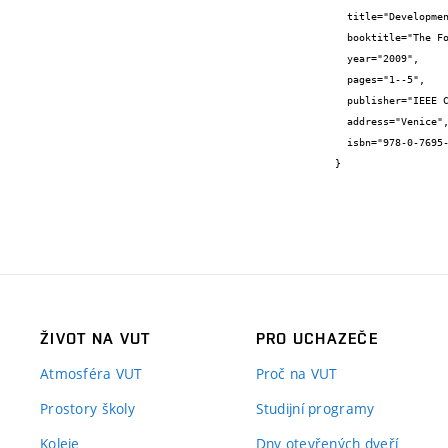
  title="Development of Social Networks in Email Communication",

  booktitle="The Fourth International Conference on Internet Monitoring and Protection",

  year="2009",

  pages="1--5",

  publisher="IEEE Computer Society",

  address="Venice",

  isbn="978-0-7695-3612-5"

}
ŽIVOT NA VUT
PRO UCHAZEČE
Atmosféra VUT
Proč na VUT
Prostory školy
Studijní programy
Koleje
Dny otevřených dveří