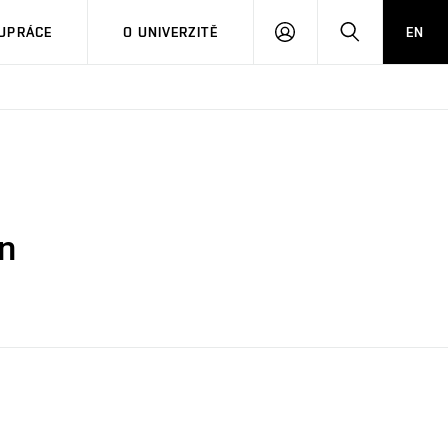
PŘIHLÁSIT
HLEDAT
UPRÁCE
O UNIVERZITĚ
EN
SE
n