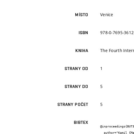
Venice
MÍSTO
978-0-7695-3612
ISBN
The Fourth Inter
KNIHA
1
STRANY OD
5
STRANY DO
5
STRANY POČET
BIBTEX
@inproceedings{BUT3
  author="Kamil {Malinka} and Jiří {Schäfer}",
