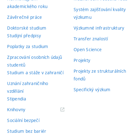
akademického roku
Systém zajišťování kvality
Závěrečné práce
výzkumu
Doktorské studium
Výzkumné infrastruktury
Studijní předpisy
Transfer znalostí
Poplatky za studium
Open Science
Zpracování osobních údajů
Projekty
studentů
Projekty ze strukturálních
Studium a stáže v zahraničí
fondů
Uznání zahraničního
Specifický výzkum
vzdělání
Stipendia
(externí
Knihovny
odkaz)
Sociální bezpečí
Studium bez bariér