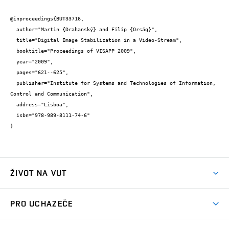
@inproceedings{BUT33716,

  author="Martin {Drahanský} and Filip {Orság}",

  title="Digital Image Stabilization in a Video-Stream",

  booktitle="Proceedings of VISAPP 2009",

  year="2009",

  pages="621--625",

  publisher="Institute for Systems and Technologies of Information, 
Control and Communication",

  address="Lisboa",

  isbn="978-989-8111-74-6"

}
ŽIVOT NA VUT
Atmosféra VUT
PRO UCHAZEČE
Prostory školy
Proč na VUT