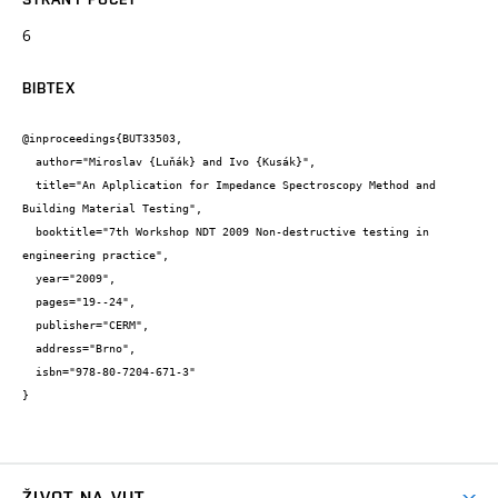
6
BIBTEX
@inproceedings{BUT33503,

  author="Miroslav {Luňák} and Ivo {Kusák}",

  title="An Aplplication for Impedance Spectroscopy Method and 
Building Material Testing",

  booktitle="7th Workshop NDT 2009 Non-destructive testing in 
engineering practice",

  year="2009",

  pages="19--24",

  publisher="CERM",

  address="Brno",

  isbn="978-80-7204-671-3"

}
ŽIVOT NA VUT