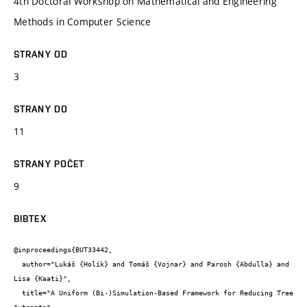
4th Doctoral Workshop on Mathematical and Engineering
Methods in Computer Science
STRANY OD
3
STRANY DO
11
STRANY POČET
9
BIBTEX
@inproceedings{BUT33442,

  author="Lukáš {Holík} and Tomáš {Vojnar} and Parosh {Abdulla} and 
Lisa {Kaati}",

  title="A Uniform (Bi-)Simulation-Based Framework for Reducing Tree 