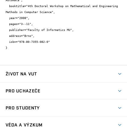
Automata",

  booktitle="4th Doctoral Workshop on Mathematical and Engineering 
Methods in Computer Science",

  year="2008",

  pages="3--11",

  publisher="Faculty of Informatics MU",

  address="Brno",

  isbn="978-80-7355-082-0"

}
ŽIVOT NA VUT
Atmosféra VUT
PRO UCHAZEČE
Prostory školy
Proč na VUT
Koleje
PRO STUDENTY
Studijní programy
Stravování
Předměty
Studijní předpisy
Studium a stáže v zahraničí
Stipendia
Dny otevřených dveří
VĚDA A VÝZKUM
Sport na VUT