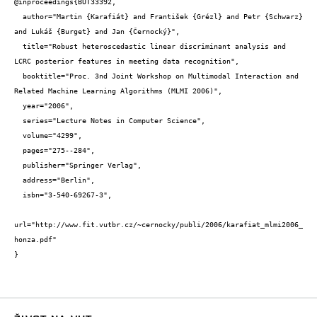
@inproceedings{BUT33392,

  author="Martin {Karafiát} and František {Grézl} and Petr {Schwarz} 
and Lukáš {Burget} and Jan {Černocký}",

  title="Robust heteroscedastic linear discriminant analysis and 
LCRC posterior features in meeting data recognition",

  booktitle="Proc. 3nd Joint Workshop on Multimodal Interaction and 
Related Machine Learning Algorithms (MLMI 2006)",

  year="2006",

  series="Lecture Notes in Computer Science",

  volume="4299",

  pages="275--284",

  publisher="Springer Verlag",

  address="Berlin",

  isbn="3-540-69267-3",

url="http://www.fit.vutbr.cz/~cernocky/publi/2006/karafiat_mlmi2006_
honza.pdf"

}