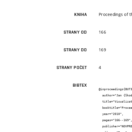
Proceedings of 
KNIHA
166
STRANY OD
169
STRANY DO
4
STRANY POČET
BIBTEX
@inproceedings{BUT3
  author="Jan {Škoda}",

  title="Visualization in electrical power engineering",

  booktitle="Proceedings of the 16th conference STUDENT EEICT 2010, Volume 4",

  year="2010",

  pages="166--169",

  publisher="NOVPRESS s.r.o.",
