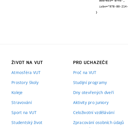
  address="Brno",

  isbn="978-80-214-4079-1"

}
ŽIVOT NA VUT
PRO UCHAZEČE
Atmosféra VUT
Proč na VUT
Prostory školy
Studijní programy
Koleje
Dny otevřených dveří
Stravování
Aktivity pro juniory
Sport na VUT
Celoživotní vzdělávání
Studentský život
Zpracování osobních údajů