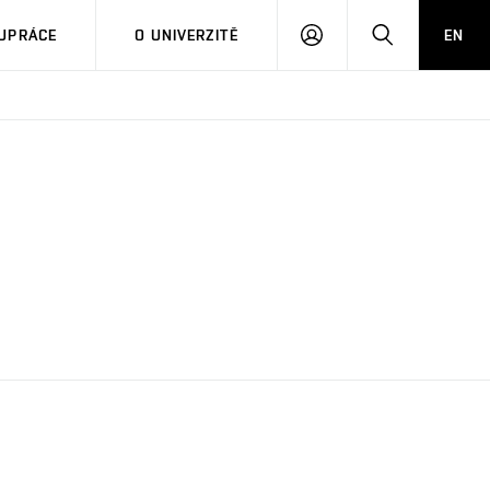
PŘIHLÁSIT
HLEDAT
UPRÁCE
O UNIVERZITĚ
EN
SE