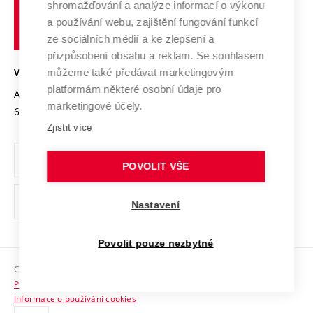
shromažďování a analýze informací o výkonu
Udržitelná univerzita
učení
Služby univerzity
Transfer znalostí
a používání webu, zajištění fungování funkcí
technické
Podnikavá univerzita / ContriBUTe
Mezinárodní dohody
ze sociálních médií a ke zlepšení a
Open Science
v
Bezpečná univerzita
přizpůsobení obsahu a reklam. Se souhlasem
Univerzitní sítě
Brně
Projekty
můžeme také předávat marketingovým
VYSOKÉ UČENÍ TECHNICKÉ V BRNĚ
Vyznamenání
platformám některé osobní údaje pro
Projekty ze strukturálních fondů
Antonínská 548/1
www.vut.cz
marketingové účely.
Organizační struktura
602 00 Brno
vut@vutbr.cz
Specifický výzkum
Zjistit více
Úřední deska
Ochrana osobních údajů
POVOLIT VŠE
(externí
Pracovní příležitosti
Nastavení
odkaz)
Podpora a rozvoj zaměstnanců a studujících
Povolit pouze nezbytné
Rovné příležitosti
Copyright © 2026 VUT
Sociální bezpečí
Prohlášení o přístupnosti
HR Award
Informace o používání cookies