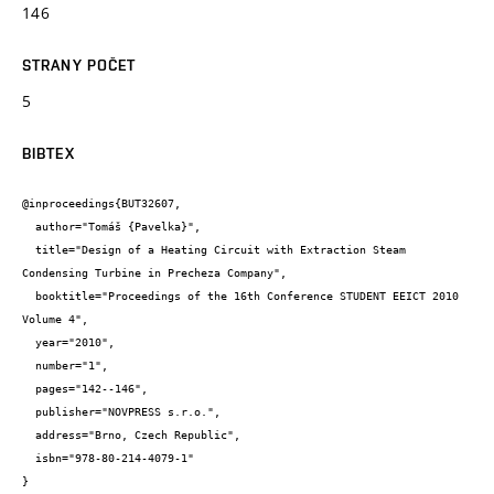
146
STRANY POČET
5
BIBTEX
@inproceedings{BUT32607,

  author="Tomáš {Pavelka}",

  title="Design of a Heating Circuit with Extraction Steam 
Condensing Turbine in Precheza Company",

  booktitle="Proceedings of the 16th Conference STUDENT EEICT 2010 
Volume 4",

  year="2010",

  number="1",

  pages="142--146",

  publisher="NOVPRESS s.r.o.",

  address="Brno, Czech Republic",

  isbn="978-80-214-4079-1"

}