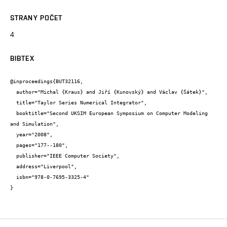
STRANY POČET
4
BIBTEX
@inproceedings{BUT32116,

  author="Michal {Kraus} and Jiří {Kunovský} and Václav {Šátek}",

  title="Taylor Series Numerical Integrator",

  booktitle="Second UKSIM European Symposium on Computer Modeling 
and Simulation",

  year="2008",

  pages="177--180",

  publisher="IEEE Computer Society",

  address="Liverpool",

  isbn="978-0-7695-3325-4"

}