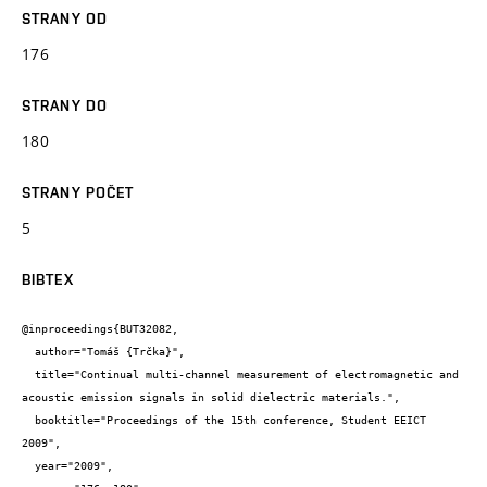
STRANY OD
176
STRANY DO
180
STRANY POČET
5
BIBTEX
@inproceedings{BUT32082,

  author="Tomáš {Trčka}",

  title="Continual multi-channel measurement of electromagnetic and 
acoustic emission signals in solid dielectric materials.",

  booktitle="Proceedings of the 15th conference, Student EEICT 
2009",

  year="2009",
