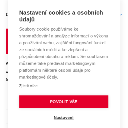
Brno
Podpora excelence
Závěrečné práce
Studium bez bariér
Zpracování osobních údajů uchazečů o studium
Firemní spolupráce
Nastavení cookies a osobních
Mezinárodní vědecká rada
O UNIVERZITĚ
Doktorské studium
Podpora podnikání
E-přihláška
údajů
Zahraniční spolupráce
Systém zajišťování kvality výzkumu
Profil univerzity
Soubory cookie používáme ke
Spolupráce se školami
Vysoké
Výzkumné infrastruktury
shromažďování a analýze informací o výkonu
Udržitelná univerzita
učení
Služby univerzity
Transfer znalostí
a používání webu, zajištění fungování funkcí
technické
Podnikavá univerzita / ContriBUTe
Mezinárodní dohody
ze sociálních médií a ke zlepšení a
Open Science
v
Bezpečná univerzita
přizpůsobení obsahu a reklam. Se souhlasem
Univerzitní sítě
Brně
Projekty
můžeme také předávat marketingovým
VYSOKÉ UČENÍ TECHNICKÉ V BRNĚ
Vyznamenání
platformám některé osobní údaje pro
Projekty ze strukturálních fondů
Antonínská 548/1
www.vut.cz
marketingové účely.
Organizační struktura
602 00 Brno
vut@vutbr.cz
Specifický výzkum
Zjistit více
Úřední deska
Ochrana osobních údajů
POVOLIT VŠE
(externí
Pracovní příležitosti
Nastavení
odkaz)
Podpora a rozvoj zaměstnanců a studujících