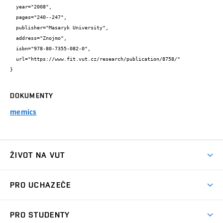
  year="2008",

  pages="240--247",

  publisher="Masaryk University",

  address="Znojmo",

  isbn="978-80-7355-082-0",

  url="https://www.fit.vut.cz/research/publication/8758/"

}
DOKUMENTY
memics
ŽIVOT NA VUT
Atmosféra VUT
PRO UCHAZEČE
Prostory školy
Proč na VUT
Koleje
PRO STUDENTY