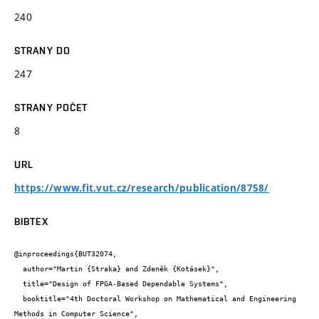
240
STRANY DO
247
STRANY POČET
8
URL
https://www.fit.vut.cz/research/publication/8758/
BIBTEX
@inproceedings{BUT32074,

  author="Martin {Straka} and Zdeněk {Kotásek}",

  title="Design of FPGA-Based Dependable Systems",

  booktitle="4th Doctoral Workshop on Mathematical and Engineering 
Methods in Computer Science",
