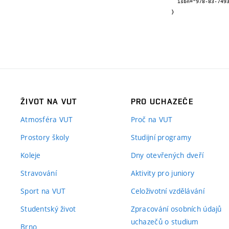
  isbn="978-83-7493-421-3"

}
ŽIVOT NA VUT
PRO UCHAZEČE
Atmosféra VUT
Proč na VUT
Prostory školy
Studijní programy
Koleje
Dny otevřených dveří
Stravování
Aktivity pro juniory
Sport na VUT
Celoživotní vzdělávání
Studentský život
Zpracování osobních údajů
uchazečů o studium
Brno