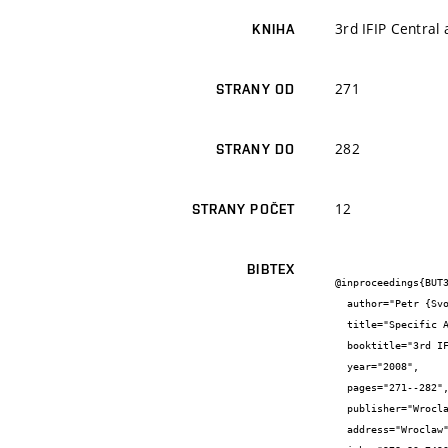
3rd IFIP Centra
KNIHA
271
STRANY OD
282
STRANY DO
12
STRANY POČET
BIBTEX
@inproceedings{BUT3
  author="Petr {Svojanovský} and Jitka {Kreslíková}",

  title="Specific Attitude to Risk Management on the Background of Global Software Development",

  booktitle="3rd IFIP Central and Eastern European Conference on Software Engineering Techniques CEE-SET 2008",

  year="2008",

  pages="271--282",

  publisher="Wroclaw University of Technology",

  address="Wroclaw",
