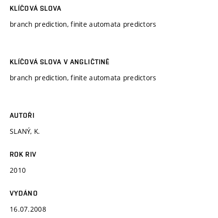
KLÍČOVÁ SLOVA
branch prediction, finite automata predictors
KLÍČOVÁ SLOVA V ANGLIČTINĚ
branch prediction, finite automata predictors
AUTOŘI
SLANÝ, K.
ROK RIV
2010
VYDÁNO
16.07.2008