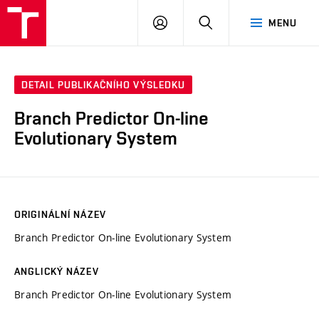
VUT
PŘIHLÁSIT
HLEDAT
MENU
SE
DETAIL PUBLIKAČNÍHO VÝSLEDKU
Branch Predictor On-line
Evolutionary System
ORIGINÁLNÍ NÁZEV
Branch Predictor On-line Evolutionary System
ANGLICKÝ NÁZEV
Branch Predictor On-line Evolutionary System