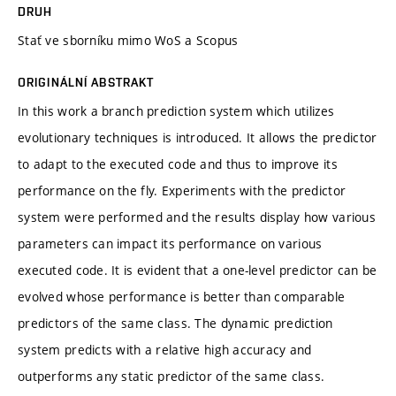
DRUH
Stať ve sborníku mimo WoS a Scopus
ORIGINÁLNÍ ABSTRAKT
In this work a branch prediction system which utilizes
evolutionary techniques is introduced. It allows the predictor
to adapt to the executed code and thus to improve its
performance on the fly. Experiments with the predictor
system were performed and the results display how various
parameters can impact its performance on various
executed code. It is evident that a one-level predictor can be
evolved whose performance is better than comparable
predictors of the same class. The dynamic prediction
system predicts with a relative high accuracy and
outperforms any static predictor of the same class.