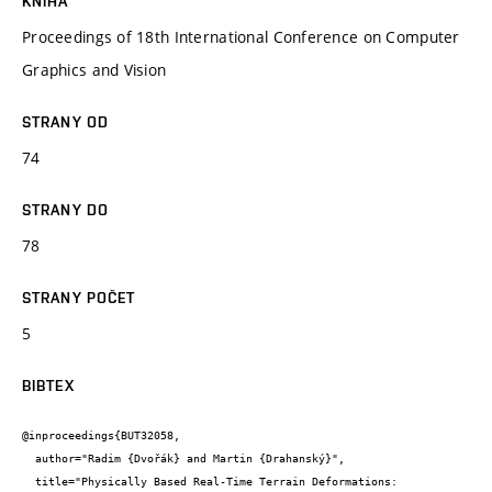
KNIHA
Proceedings of 18th International Conference on Computer
Graphics and Vision
STRANY OD
74
STRANY DO
78
STRANY POČET
5
BIBTEX
@inproceedings{BUT32058,

  author="Radim {Dvořák} and Martin {Drahanský}",

  title="Physically Based Real-Time Terrain Deformations: 