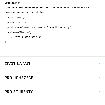
Extensions",

  booktitle="Proceedings of 18th International Conference on 
Computer Graphics and Vision",

  year="2008",

  pages="74--78",

  publisher="Lomonosov Moscow State University",

  address="Moscow",

  isbn="978-5-9556-0112-0"

}
ŽIVOT NA VUT
Atmosféra VUT
PRO UCHAZEČE
Prostory školy
Proč na VUT
Koleje
PRO STUDENTY
Studijní programy
Stravování
Předměty
Studijní předpisy
Studium a stáže v zahraničí
Stipendia
Dny otevřených dveří