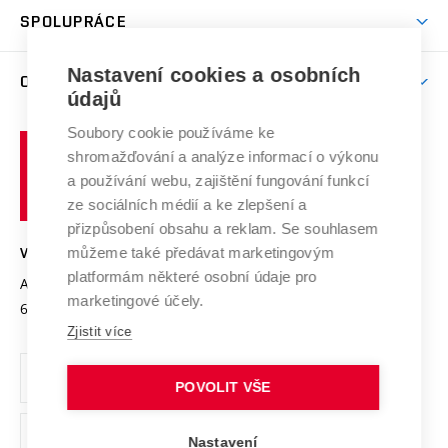
odkaz)
Věda a výzkum na VUT
Harmonogram akademického roku
Zpracování osobních údajů studentů
Sociální bezpečí
SPOLUPRÁCE
Celoživotní vzdělávání
Brno
Podpora excelence
Závěrečné práce
Studium bez bariér
Zpracování osobních údajů uchazečů o studium
Firemní spolupráce
Nastavení cookies a osobních
Mezinárodní vědecká rada
O UNIVERZITĚ
Doktorské studium
Podpora podnikání
E-přihláška
údajů
Zahraniční spolupráce
Systém zajišťování kvality výzkumu
Profil univerzity
Soubory cookie používáme ke
Spolupráce se školami
Vysoké
Výzkumné infrastruktury
shromažďování a analýze informací o výkonu
Udržitelná univerzita
učení
Služby univerzity
Transfer znalostí
a používání webu, zajištění fungování funkcí
technické
Podnikavá univerzita / ContriBUTe
Mezinárodní dohody
ze sociálních médií a ke zlepšení a
Open Science
v
Bezpečná univerzita
přizpůsobení obsahu a reklam. Se souhlasem
Univerzitní sítě
Brně
Projekty
můžeme také předávat marketingovým
VYSOKÉ UČENÍ TECHNICKÉ V BRNĚ
Vyznamenání
platformám některé osobní údaje pro
Projekty ze strukturálních fondů
Antonínská 548/1
www.vut.cz
marketingové účely.
Organizační struktura
602 00 Brno
vut@vutbr.cz
Specifický výzkum
Zjistit více
Úřední deska
Ochrana osobních údajů
POVOLIT VŠE
(externí
Pracovní příležitosti
Nastavení