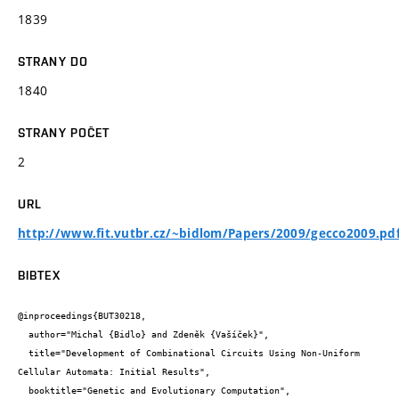
1839
STRANY DO
1840
STRANY POČET
2
URL
http://www.fit.vutbr.cz/~bidlom/Papers/2009/gecco2009.pd
BIBTEX
@inproceedings{BUT30218,

  author="Michal {Bidlo} and Zdeněk {Vašíček}",

  title="Development of Combinational Circuits Using Non-Uniform 
Cellular Automata: Initial Results",

  booktitle="Genetic and Evolutionary Computation",
