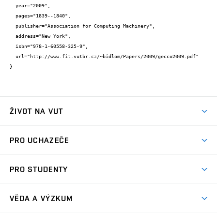
  year="2009",

  pages="1839--1840",

  publisher="Association for Computing Machinery",

  address="New York",

  isbn="978-1-60558-325-9",

  url="http://www.fit.vutbr.cz/~bidlom/Papers/2009/gecco2009.pdf"

}
ŽIVOT NA VUT
Atmosféra VUT
PRO UCHAZEČE
Prostory školy
Proč na VUT
Koleje
PRO STUDENTY
Studijní programy
Stravování
Předměty
Studijní předpisy
Studium a stáže v zahraničí
Stipendia
Dny otevřených dveří
VĚDA A VÝZKUM
Sport na VUT
(externí
Studijní programy
Poplatky za studium
Uznání zahraničního vzdělání
Knihovny
Aktivity pro juniory
Studentský život