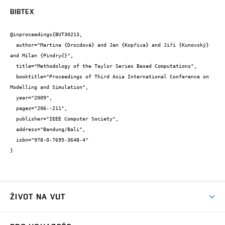
BIBTEX
@inproceedings{BUT30213,

  author="Martina {Drozdová} and Jan {Kopřiva} and Jiří {Kunovský} 
and Milan {Pindryč}",

  title="Methodology of the Taylor Series Based Computations",

  booktitle="Proceedings of Third Asia International Conference on 
Modelling and Simulation",

  year="2009",

  pages="206--211",

  publisher="IEEE Computer Society",

  address="Bandung/Bali",

  isbn="978-0-7695-3648-4"

}
ŽIVOT NA VUT
Atmosféra VUT