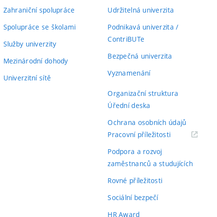
Zahraniční spolupráce
Udržitelná univerzita
Spolupráce se školami
Podnikavá univerzita /
ContriBUTe
Služby univerzity
Bezpečná univerzita
Mezinárodní dohody
Vyznamenání
Univerzitní sítě
Organizační struktura
Úřední deska
Ochrana osobních údajů
(externí
Pracovní příležitosti
odkaz)
Podpora a rozvoj
zaměstnanců a studujících
Rovné příležitosti
Sociální bezpečí
HR Award