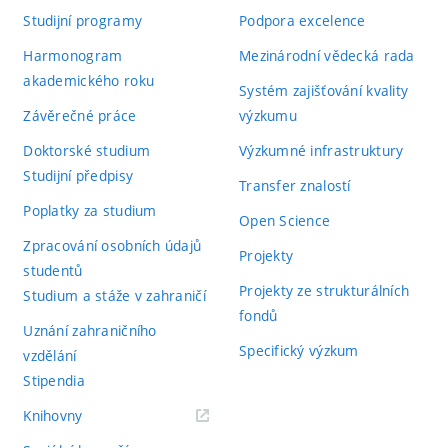
Studijní programy
Podpora excelence
Harmonogram
Mezinárodní vědecká rada
akademického roku
Systém zajišťování kvality
Závěrečné práce
výzkumu
Doktorské studium
Výzkumné infrastruktury
Studijní předpisy
Transfer znalostí
Poplatky za studium
Open Science
Zpracování osobních údajů
Projekty
studentů
Projekty ze strukturálních
Studium a stáže v zahraničí
fondů
Uznání zahraničního
Specifický výzkum
vzdělání
Stipendia
(externí
Knihovny
odkaz)