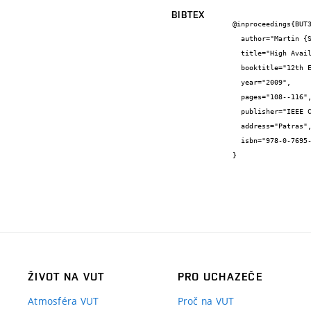
BIBTEX
@inproceedings{BUT3
  author="Martin {Straka} and Zdeněk {Kotásek}",

  title="High Availability Fault Tolerant Architectures Implemented into FPGAs",

  booktitle="12th EUROMICRO Conference on Digital System Design DSD 2009",

  year="2009",

  pages="108--116",

  publisher="IEEE Computer Society",

  address="Patras",

  isbn="978-0-7695-3782-5"

}
ŽIVOT NA VUT
PRO UCHAZEČE
Atmosféra VUT
Proč na VUT