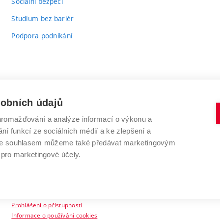
Sociální bezpečí
Studium bez bariér
Podpora podnikání
sobních údajů
romažďování a analýze informací o výkonu a
VYSOKÉ UČENÍ TECHNICKÉ V BRNĚ
ní funkcí ze sociálních médií a ke zlepšení a
Antonínská 548/1
www.vut.cz
 Se souhlasem můžeme také předávat marketingovým
602 00 Brno
vut@vutbr.cz
 pro marketingové účely.
Prohlášení o přístupnosti
Informace o používání cookies