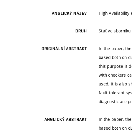
High Availabilit
ANGLICKÝ NÁZEV
Stať ve sborník
DRUH
In the paper, th
ORIGINÁLNÍ ABSTRAKT
based both on du
this purpose is d
with checkers ca
used. It is also
fault tolerant s
diagnostic are p
In the paper, th
ANGLICKÝ ABSTRAKT
based both on du