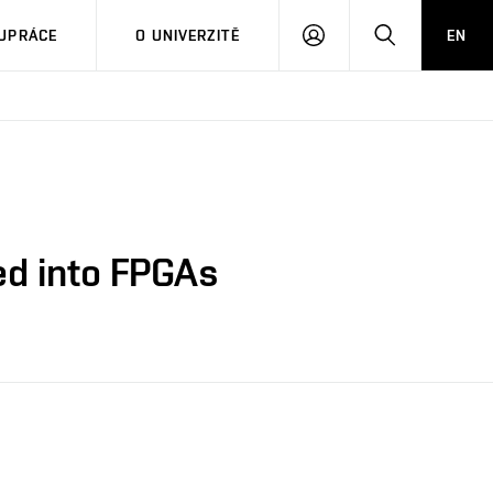
PŘIHLÁSIT
HLEDAT
UPRÁCE
O UNIVERZITĚ
EN
SE
ted into FPGAs