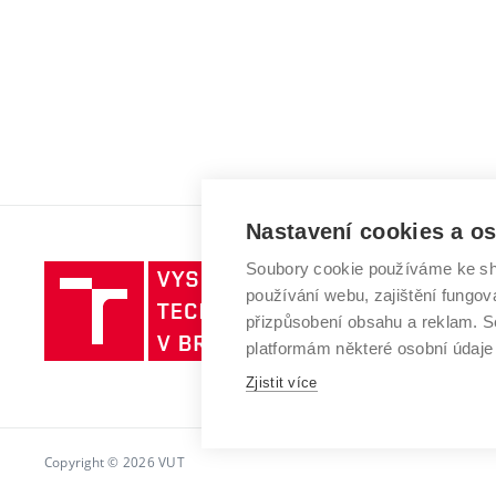
Nastavení cookies a o
Soubory cookie používáme ke sh
Vysoké
používání webu, zajištění fungová
učení
přizpůsobení obsahu a reklam.
technické
platformám některé osobní údaje
v
Brně
Zjistit více
Copyright © 2026 VUT