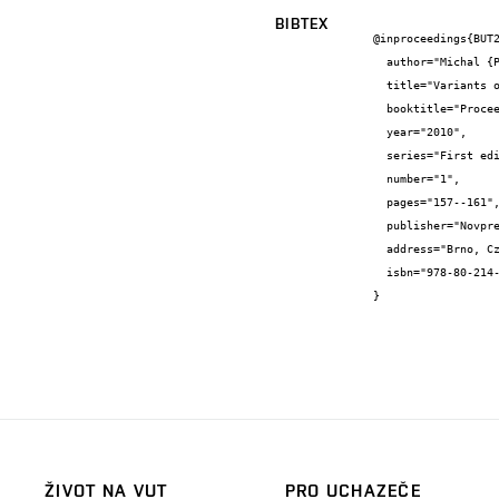
BIBTEX
@inproceedings{BUT2
  author="Michal {Ptáček}",

  title="Variants of Repair Diesel Generator in Terms of Nuclear Accidents",

  booktitle="Proceedings of the 16th Conference Student EEICT 2010 Volume 4",

  year="2010",

  series="First edition",

  number="1",

  pages="157--161",

  publisher="Novpress, s.r.o.",

  address="Brno, Czech Republic",

  isbn="978-80-214-4079-1"

}
ŽIVOT NA VUT
PRO UCHAZEČE