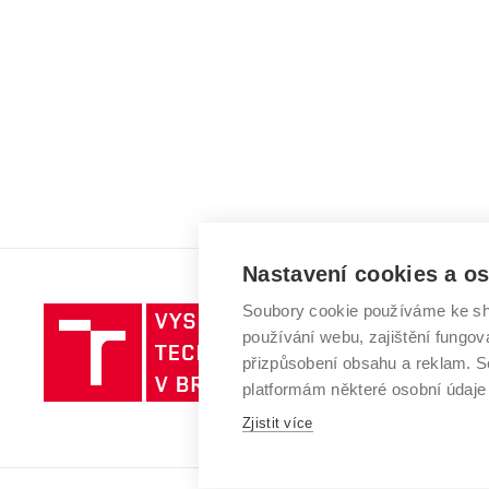
Nastavení cookies a o
Soubory cookie používáme ke sh
Vysoké
používání webu, zajištění fungová
učení
přizpůsobení obsahu a reklam.
technické
platformám některé osobní údaje
v
Brně
Zjistit více