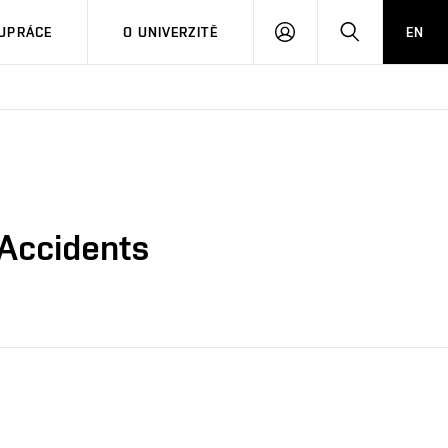
PŘIHLÁSIT
HLEDAT
UPRÁCE
O UNIVERZITĚ
EN
SE
 Accidents