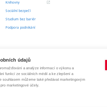
(externí
Knihovny
odkaz)
Sociální bezpečí
Studium bez bariér
Podpora podnikání
sobních údajů
romažďování a analýze informací o výkonu a
VYSOKÉ UČENÍ TECHNICKÉ V BRNĚ
ní funkcí ze sociálních médií a ke zlepšení a
Antonínská 548/1
www.vut.cz
 Se souhlasem můžeme také předávat marketingovým
602 00 Brno
vut@vutbr.cz
 pro marketingové účely.