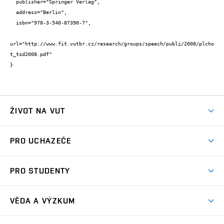
  publisher="Springer Verlag",

  address="Berlin",

  isbn="978-3-540-87390-7",

url="http://www.fit.vutbr.cz/research/groups/speech/publi/2008/plcho
t_tsd2008.pdf"

}
ŽIVOT NA VUT
Atmosféra VUT
PRO UCHAZEČE
Prostory školy
Proč na VUT
Koleje
PRO STUDENTY
Studijní programy
Stravování
Předměty
Studijní předpisy
Studium a stáže v zahraničí
Stipendia
Dny otevřených dveří
VĚDA A VÝZKUM
Sport na VUT
(externí
Studijní programy
Poplatky za studium
Uznání zahraničního vzdělání
Knihovny
Aktivity pro juniory
Studentský život
odkaz)
Věda a výzkum na VUT