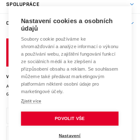
Harmonogram akademického roku
Zpracování osobních údajů studentů
Sociální bezpečí
SPOLUPRÁCE
Celoživotní vzdělávání
Brno
Podpora excelence
Závěrečné práce
Studium bez bariér
Zpracování osobních údajů uchazečů o studium
Firemní spolupráce
Nastavení cookies a osobních
Mezinárodní vědecká rada
O UNIVERZITĚ
Doktorské studium
Podpora podnikání
E-přihláška
údajů
Zahraniční spolupráce
Systém zajišťování kvality výzkumu
Profil univerzity
Soubory cookie používáme ke
Spolupráce se školami
Vysoké
Výzkumné infrastruktury
shromažďování a analýze informací o výkonu
Udržitelná univerzita
učení
Služby univerzity
Transfer znalostí
a používání webu, zajištění fungování funkcí
technické
Podnikavá univerzita / ContriBUTe
Mezinárodní dohody
ze sociálních médií a ke zlepšení a
Open Science
v
Bezpečná univerzita
přizpůsobení obsahu a reklam. Se souhlasem
Univerzitní sítě
Brně
Projekty
můžeme také předávat marketingovým
VYSOKÉ UČENÍ TECHNICKÉ V BRNĚ
Vyznamenání
platformám některé osobní údaje pro
Projekty ze strukturálních fondů
Antonínská 548/1
www.vut.cz
marketingové účely.
Organizační struktura
602 00 Brno
vut@vutbr.cz
Specifický výzkum
Zjistit více
Úřední deska
Ochrana osobních údajů
POVOLIT VŠE
(externí
Pracovní příležitosti
Nastavení
odkaz)