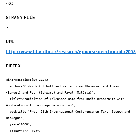
483
STRANY POČET
7
URL
http://www.fit.vutbr.cz/research/groups/speech/publi/2008
BIBTEX
@inproceedings{BUT29243,

  author="Oldřich {Plchot} and Valiantsina {Hubeika} and Lukáš 
{Burget} and Petr {Schwarz} and Pavel {Matějka}",

  title="Acquisition of Telephone Data from Radio Broadcasts with 
Applications to Language Recognition",

  booktitle="Proc. 11th International Conference on Text, Speech and 
Dialogue",

  year="2008",

  pages="477--483",
