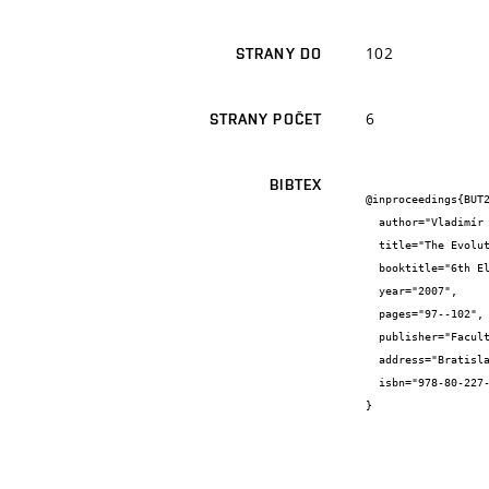
102
STRANY DO
6
STRANY POČET
BIBTEX
@inproceedings{BUT2
  author="Vladimír {Drábek}",

  title="The Evolution of Graphical Processors",

  booktitle="6th Electronic Circuits and Systems Conference (ECS 2007)",

  year="2007",

  pages="97--102",

  publisher="Faculty of Informatics and Information Technology Slovak University of Technology in Bratislava",

  address="Bratislava",

  isbn="978-80-227-2697-9"

}