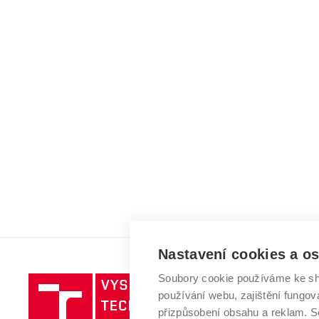
Nastavení cookies a o
Soubory cookie používáme ke sh
Vysoké
používání webu, zajištění fungová
učení
přizpůsobení obsahu a reklam.
technické