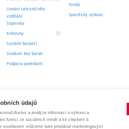
fondů
Uznání zahraničního
Specifický výzkum
vzdělání
Stipendia
(externí
Knihovny
odkaz)
Sociální bezpečí
Studium bez bariér
Podpora podnikání
sobních údajů
romažďování a analýze informací o výkonu a
VYSOKÉ UČENÍ TECHNICKÉ V BRNĚ
ní funkcí ze sociálních médií a ke zlepšení a
Antonínská 548/1
www.vut.cz
 Se souhlasem můžeme také předávat marketingovým