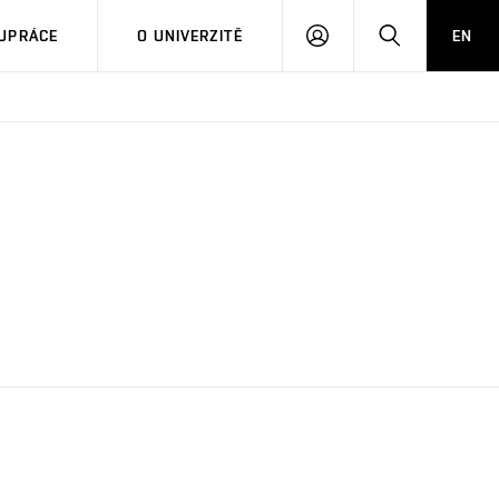
PŘIHLÁSIT
HLEDAT
UPRÁCE
O UNIVERZITĚ
EN
SE