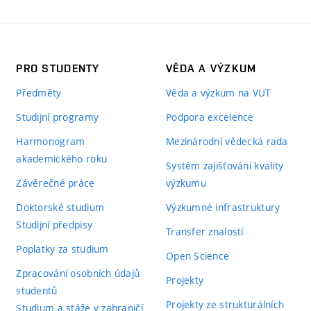
PRO STUDENTY
VĚDA A VÝZKUM
Předměty
Věda a výzkum na VUT
Studijní programy
Podpora excelence
Harmonogram
Mezinárodní vědecká rada
akademického roku
Systém zajišťování kvality
Závěrečné práce
výzkumu
Doktorské studium
Výzkumné infrastruktury
Studijní předpisy
Transfer znalostí
Poplatky za studium
Open Science
Zpracování osobních údajů
Projekty
studentů
Projekty ze strukturálních
Studium a stáže v zahraničí