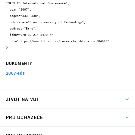
IMAPS CS International Conference",

  year="2007",

  pages="333--338",

  publisher="Brno University of Technology",

  address="Brno",

  isbn="978-80-214-3470-7",

  url="https://www.fit.vut.cz/research/publication/8401/"

}
DOKUMENTY
2007-eds
ŽIVOT NA VUT
Atmosféra VUT
PRO UCHAZEČE
Prostory školy
Proč na VUT
Koleje