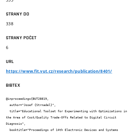
STRANY DO
338
STRANY POČET
6
URL
https://www.fit.vut.cz/research/publication/8401/
BIBTEX
@inproceedings{BUT28819,

  author="Josef {Strnadel}",

  title="Educational Toolset for Experimenting with Optimizations in 
the Area of Cost/Quality Trade-Offs Related to Digital Circuit 
Diagnosis",

  booktitle="Proceedings of 14th Electronic Devices and Systems 