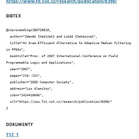
https://www.fit.vut.cz/research/publication/8398/
BIBTEX
@inproceedings{BUT28818,

  author="Zdeněk {Vašíček} and Lukáš {Sekanina}",

  title="An Area-Efficient Alternative to Adaptive Median Filtering 
in FPGAs",

  booktitle="Proc. of 2007 International Conference on Field 
Programmable Logic and Applications",

  year="2007",

  pages="216--221",

  publisher="IEEE Computer Society",

  address="Los Alamitos",

  isbn="1424410606",

  url="https://www.fit.vut.cz/research/publication/8398/"

}
DOKUMENTY
T1C_1