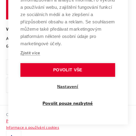
Udržitelná univerzita
učení
Služby univerzity
Transfer znalostí
a používání webu, zajištění fungování funkcí
technické
Podnikavá univerzita / ContriBUTe
Mezinárodní dohody
ze sociálních médií a ke zlepšení a
Open Science
v
Bezpečná univerzita
přizpůsobení obsahu a reklam. Se souhlasem
Univerzitní sítě
Brně
Projekty
můžeme také předávat marketingovým
VYSOKÉ UČENÍ TECHNICKÉ V BRNĚ
Vyznamenání
platformám některé osobní údaje pro
Projekty ze strukturálních fondů
Antonínská 548/1
www.vut.cz
marketingové účely.
Organizační struktura
602 00 Brno
vut@vutbr.cz
Specifický výzkum
Zjistit více
Úřední deska
Ochrana osobních údajů
POVOLIT VŠE
(externí
Pracovní příležitosti
Nastavení
odkaz)
Podpora a rozvoj zaměstnanců a studujících
Povolit pouze nezbytné
Rovné příležitosti
Copyright © 2026 VUT
Sociální bezpečí
Prohlášení o přístupnosti
HR Award
Informace o používání cookies