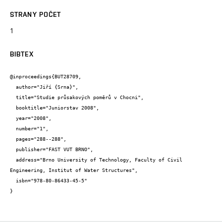
STRANY POČET
1
BIBTEX
@inproceedings{BUT28709,

  author="Jiří {Srna}",

  title="Studie průsakových poměrů v Chocni",

  booktitle="Juniorstav 2008",

  year="2008",

  number="1",

  pages="288--288",

  publisher="FAST VUT BRNO",

  address="Brno University of Technology, Faculty of Civil 
Engineering, Institut of Water Structures",

  isbn="978-80-86433-45-5"

}