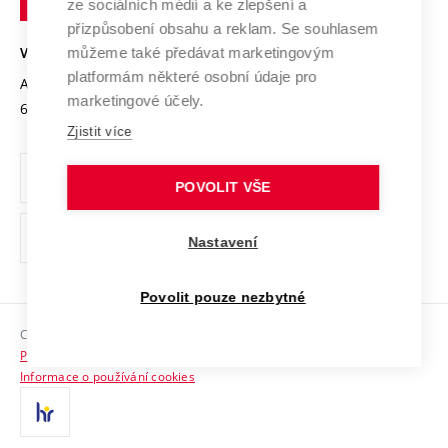
Mezinárodní dohody
ze sociálních médií a ke zlepšení a
Open Science
v
Bezpečná univerzita
přizpůsobení obsahu a reklam. Se souhlasem
Univerzitní sítě
Brně
Projekty
můžeme také předávat marketingovým
VYSOKÉ UČENÍ TECHNICKÉ V BRNĚ
Vyznamenání
platformám některé osobní údaje pro
Projekty ze strukturálních fondů
Antonínská 548/1
www.vut.cz
marketingové účely.
Organizační struktura
602 00 Brno
vut@vutbr.cz
Specifický výzkum
Zjistit více
Úřední deska
Ochrana osobních údajů
POVOLIT VŠE
(externí
Pracovní příležitosti
Nastavení
odkaz)
Podpora a rozvoj zaměstnanců a studujících
Povolit pouze nezbytné
Rovné příležitosti
Copyright © 2026 VUT
Sociální bezpečí
Prohlášení o přístupnosti
HR Award
Informace o používání cookies
Kontakty