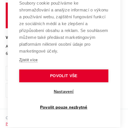
Profil univerzity
Soubory cookie používáme ke
Spolupráce se školami
Vysoké
Výzkumné infrastruktury
shromažďování a analýze informací o výkonu
Udržitelná univerzita
učení
Služby univerzity
Transfer znalostí
a používání webu, zajištění fungování funkcí
technické
Podnikavá univerzita / ContriBUTe
Mezinárodní dohody
ze sociálních médií a ke zlepšení a
Open Science
v
Bezpečná univerzita
přizpůsobení obsahu a reklam. Se souhlasem
Univerzitní sítě
Brně
Projekty
můžeme také předávat marketingovým
VYSOKÉ UČENÍ TECHNICKÉ V BRNĚ
Vyznamenání
platformám některé osobní údaje pro
Projekty ze strukturálních fondů
Antonínská 548/1
www.vut.cz
marketingové účely.
Organizační struktura
602 00 Brno
vut@vutbr.cz
Specifický výzkum
Zjistit více
Úřední deska
Ochrana osobních údajů
POVOLIT VŠE
(externí
Pracovní příležitosti
Nastavení
odkaz)
Podpora a rozvoj zaměstnanců a studujících
Povolit pouze nezbytné
Rovné příležitosti
Copyright © 2026 VUT
Sociální bezpečí
Prohlášení o přístupnosti