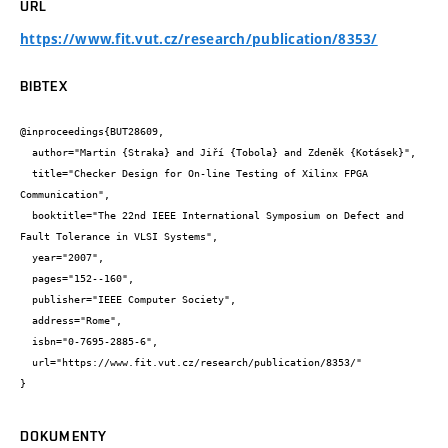
URL
https://www.fit.vut.cz/research/publication/8353/
BIBTEX
@inproceedings{BUT28609,

  author="Martin {Straka} and Jiří {Tobola} and Zdeněk {Kotásek}",

  title="Checker Design for On-line Testing of Xilinx FPGA 
Communication",

  booktitle="The 22nd IEEE International Symposium on Defect and 
Fault Tolerance in VLSI Systems",

  year="2007",

  pages="152--160",

  publisher="IEEE Computer Society",

  address="Rome",

  isbn="0-7695-2885-6",

  url="https://www.fit.vut.cz/research/publication/8353/"

}
DOKUMENTY