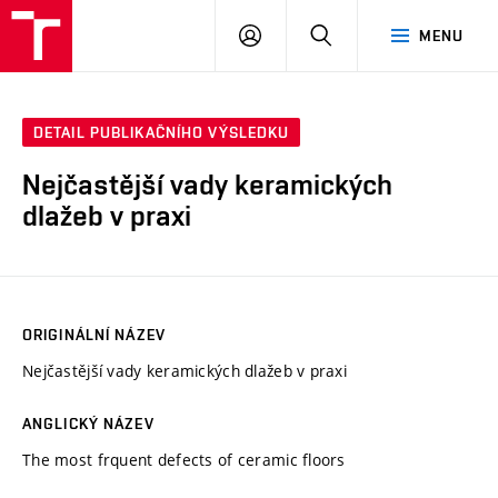
VUT
PŘIHLÁSIT
HLEDAT
MENU
SE
DETAIL PUBLIKAČNÍHO VÝSLEDKU
Nejčastější vady keramických
dlažeb v praxi
ORIGINÁLNÍ NÁZEV
Nejčastější vady keramických dlažeb v praxi
ANGLICKÝ NÁZEV
The most frquent defects of ceramic floors