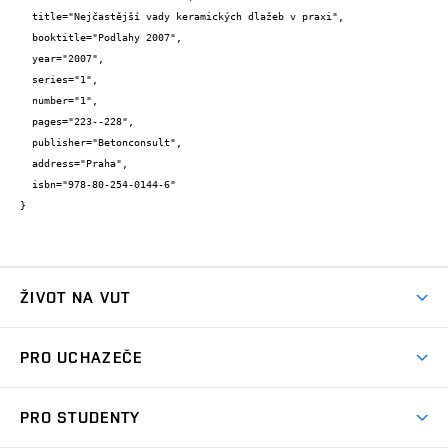
  title="Nejčastější vady keramických dlažeb v praxi",

  booktitle="Podlahy 2007",

  year="2007",

  series="1",

  number="1",

  pages="223--228",

  publisher="Betonconsult",

  address="Praha",

  isbn="978-80-254-0144-6"

}
ŽIVOT NA VUT
Atmosféra VUT
PRO UCHAZEČE
Prostory školy
Proč na VUT
Koleje
PRO STUDENTY
Studijní programy
Stravování