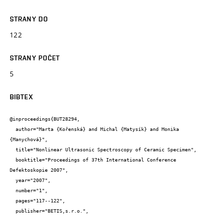
STRANY DO
122
STRANY POČET
5
BIBTEX
@inproceedings{BUT28294,

  author="Marta {Kořenská} and Michal {Matysík} and Monika 
{Manychová}",

  title="Nonlinear Ultrasonic Spectroscopy of Ceramic Specimen",

  booktitle="Proceedings of 37th International Conference 
Defektoskopie 2007",

  year="2007",

  number="1",

  pages="117--122",

  publisher="BETIS,s.r.o.",
