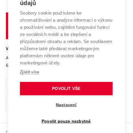
E-přihláška
údajů
Zahraniční spolupráce
Systém zajišťování kvality výzkumu
Profil univerzity
Soubory cookie používáme ke
Spolupráce se školami
Vysoké
Výzkumné infrastruktury
shromažďování a analýze informací o výkonu
Udržitelná univerzita
učení
Služby univerzity
Transfer znalostí
a používání webu, zajištění fungování funkcí
technické
Podnikavá univerzita / ContriBUTe
Mezinárodní dohody
ze sociálních médií a ke zlepšení a
Open Science
v
Bezpečná univerzita
přizpůsobení obsahu a reklam. Se souhlasem
Univerzitní sítě
Brně
Projekty
můžeme také předávat marketingovým
VYSOKÉ UČENÍ TECHNICKÉ V BRNĚ
Vyznamenání
platformám některé osobní údaje pro
Projekty ze strukturálních fondů
Antonínská 548/1
www.vut.cz
marketingové účely.
Organizační struktura
602 00 Brno
vut@vutbr.cz
Specifický výzkum
Zjistit více
Úřední deska
Ochrana osobních údajů
POVOLIT VŠE
(externí
Pracovní příležitosti
Nastavení
odkaz)
Podpora a rozvoj zaměstnanců a studujících
Povolit pouze nezbytné
Rovné příležitosti
Copyright © 2026 VUT
Sociální bezpečí