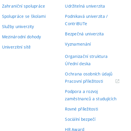
Zahraniční spolupráce
Udržitelná univerzita
Spolupráce se školami
Podnikavá univerzita /
ContriBUTe
Služby univerzity
Bezpečná univerzita
Mezinárodní dohody
Vyznamenání
Univerzitní sítě
Organizační struktura
Úřední deska
Ochrana osobních údajů
(externí
Pracovní příležitosti
odkaz)
Podpora a rozvoj
zaměstnanců a studujících
Rovné příležitosti
Sociální bezpečí
HR Award