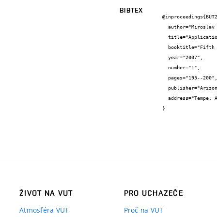
BIBTEX
@inproceedings{BUT2
  author="Miroslav {Špano} and Vlastimil {Stara} and Jan {Šulc} and Michal {Žoužela}",

  title="Application of hydraulic research for optimization of flow over hydraulic structures",

  booktitle="Fifth international symposium on environmental hydraulics, prosceedings",

  year="2007",

  number="1",

  pages="195--200",

  publisher="Arizona State University",

  address="Tempe, Arizona, USA"

}
ŽIVOT NA VUT
PRO UCHAZEČE
Atmosféra VUT
Proč na VUT