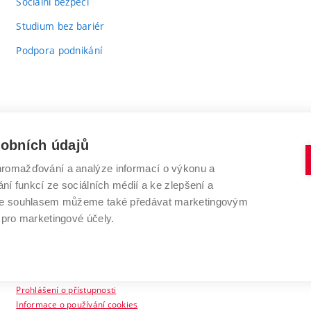
Sociální bezpečí
Studium bez bariér
Podpora podnikání
sobních údajů
romažďování a analýze informací o výkonu a
VYSOKÉ UČENÍ TECHNICKÉ V BRNĚ
ní funkcí ze sociálních médií a ke zlepšení a
Antonínská 548/1
www.vut.cz
 Se souhlasem můžeme také předávat marketingovým
602 00 Brno
vut@vutbr.cz
 pro marketingové účely.
Prohlášení o přístupnosti
Informace o používání cookies