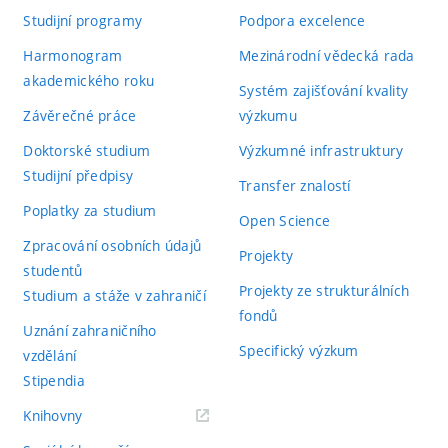
Studijní programy
Podpora excelence
Harmonogram
Mezinárodní vědecká rada
akademického roku
Systém zajišťování kvality
Závěrečné práce
výzkumu
Doktorské studium
Výzkumné infrastruktury
Studijní předpisy
Transfer znalostí
Poplatky za studium
Open Science
Zpracování osobních údajů
Projekty
studentů
Projekty ze strukturálních
Studium a stáže v zahraničí
fondů
Uznání zahraničního
Specifický výzkum
vzdělání
Stipendia
(externí
Knihovny
odkaz)