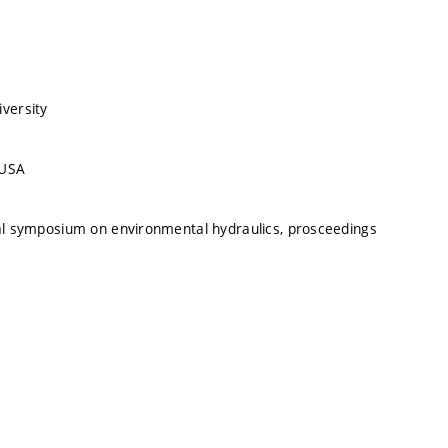
iversity
 USA
nal symposium on environmental hydraulics, prosceedings