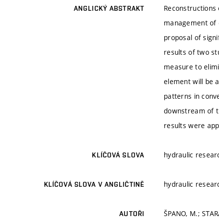
Reconstructions 
ANGLICKÝ ABSTRAKT
management of ex
proposal of sign
results of two s
measure to elim
element will be 
patterns in conv
downstream of th
results were app
hydraulic resear
KLÍČOVÁ SLOVA
hydraulic resear
KLÍČOVÁ SLOVA V ANGLIČTINĚ
ŠPANO, M.; STARA
AUTOŘI