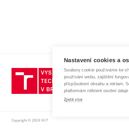
Nastavení cookies a o
Soubory cookie používáme ke sh
Vysoké
používání webu, zajištění fungová
učení
přizpůsobení obsahu a reklam.
technické
platformám některé osobní údaje
v
Brně
Zjistit více
Copyright © 2026 VUT