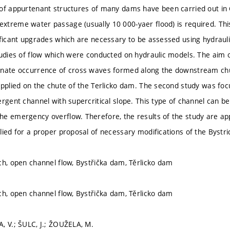
of appurtenant structures of many dams have been carried out in C
treme water passage (usually 10 000-yaer flood) is required. Thi
ificant upgrades which are necessary to be assessed using hydraul
tudies of flow which were conducted on hydraulic models. The aim o
inate occurrence of cross waves formed along the downstream ch
applied on the chute of the Terlicko dam. The second study was focu
ergent channel with supercritical slope. This type of channel can 
e emergency overflow. Therefore, the results of the study are ap
lied for a proper proposal of necessary modifications of the Byst
ch, open channel flow, Bystřička dam, Těrlicko dam
ch, open channel flow, Bystřička dam, Těrlicko dam
, V.; ŠULC, J.; ŽOUŽELA, M.