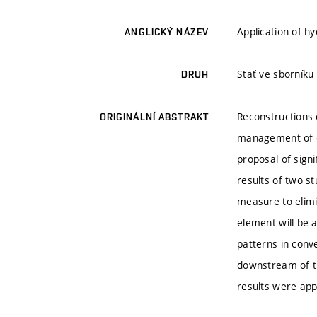
Application of hy
ANGLICKÝ NÁZEV
Stať ve sborníku
DRUH
Reconstructions 
ORIGINÁLNÍ ABSTRAKT
management of ex
proposal of sign
results of two s
measure to elim
element will be 
patterns in conv
downstream of th
results were app