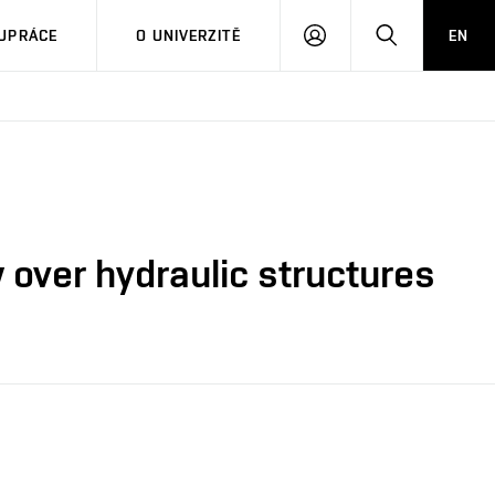
PŘIHLÁSIT
HLEDAT
UPRÁCE
O UNIVERZITĚ
EN
SE
w over hydraulic structures