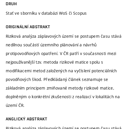
DRUH
Stať ve sborníku v databázi WoS či Scopus
ORIGINÁLNÍ ABSTRAKT
Riziková analýza záplavových území se postupem času stává
nedílnou součástí územního plánování a návrhů
protipovodňových opatření. V ČR patří v současnosti mezi
nejpoužívanější tzv. metoda rizikové matice spolu s
modifikacemi metod založených na vyčíslení potenciálních
povodňových škod. Předkládaný článek seznamuje se
základním principem zmiňované metody rizikové matice,
doplněným o konkrétní zkušenosti z realizací v lokalitách na
území ČR.
ANGLICKÝ ABSTRAKT
Riziková analýza záplavových území se postupem času stává