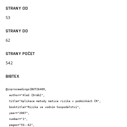
STRANY OD
53
STRANY DO
62
STRANY POČET
542
BIBTEX
@inproceedings{BUT26409,

  author="Aleš {Dráb}",

  title="Aplikace metody matice rizika v podmínkách ČR",

  booktitle="Rizika ve vodním hospodářství",

  year="2007",

  number="1",

  pages="53--62",
