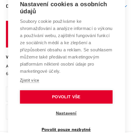
Firemní spolupráce
Nastavení cookies a osobních
Mezinárodní vědecká rada
O UNIVERZITĚ
Doktorské studium
Podpora podnikání
E-přihláška
údajů
Zahraniční spolupráce
Systém zajišťování kvality výzkumu
Profil univerzity
Soubory cookie používáme ke
Spolupráce se školami
Vysoké
Výzkumné infrastruktury
shromažďování a analýze informací o výkonu
Udržitelná univerzita
učení
Služby univerzity
Transfer znalostí
a používání webu, zajištění fungování funkcí
technické
Podnikavá univerzita / ContriBUTe
Mezinárodní dohody
ze sociálních médií a ke zlepšení a
Open Science
v
Bezpečná univerzita
přizpůsobení obsahu a reklam. Se souhlasem
Univerzitní sítě
Brně
Projekty
můžeme také předávat marketingovým
VYSOKÉ UČENÍ TECHNICKÉ V BRNĚ
Vyznamenání
platformám některé osobní údaje pro
Projekty ze strukturálních fondů
Antonínská 548/1
www.vut.cz
marketingové účely.
Organizační struktura
602 00 Brno
vut@vutbr.cz
Specifický výzkum
Zjistit více
Úřední deska
Ochrana osobních údajů
POVOLIT VŠE
(externí
Pracovní příležitosti
Nastavení
odkaz)
Podpora a rozvoj zaměstnanců a studujících
Povolit pouze nezbytné
Rovné příležitosti