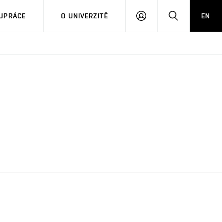
PŘIHLÁSIT
HLEDAT
UPRÁCE
O UNIVERZITĚ
EN
SE