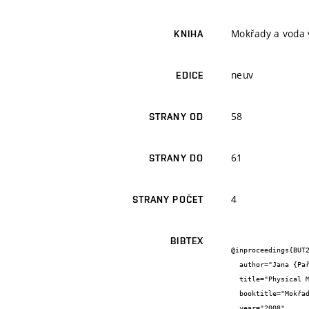
Mokřady a voda v
KNIHA
neuv
EDICE
58
STRANY OD
61
STRANY DO
4
STRANY POČET
BIBTEX
@inproceedings{BUT2
  author="Jana {Pařílková} and Jaroslav {Veselý} and Zbyněk {Zachoval}",

  title="Physical Modeling in Water Management",

  booktitle="Mokřady a voda v krajině",

  year="2008",
