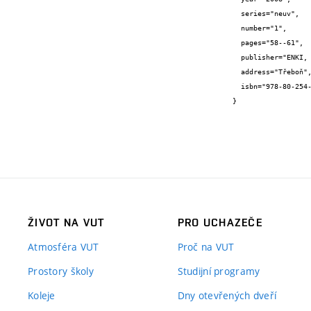
  series="neuv",

  number="1",

  pages="58--61",

  publisher="ENKI, o.p.s.",

  address="Třeboň",

  isbn="978-80-254-2329-5"

}
ŽIVOT NA VUT
PRO UCHAZEČE
Atmosféra VUT
Proč na VUT
Prostory školy
Studijní programy
Koleje
Dny otevřených dveří