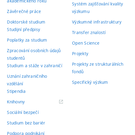
akademického roku
Systém zajišťování kvality
Závěrečné práce
výzkumu
Doktorské studium
Výzkumné infrastruktury
Studijní předpisy
Transfer znalostí
Poplatky za studium
Open Science
Zpracování osobních údajů
Projekty
studentů
Projekty ze strukturálních
Studium a stáže v zahraničí
fondů
Uznání zahraničního
Specifický výzkum
vzdělání
Stipendia
(externí
Knihovny
odkaz)
Sociální bezpečí
Studium bez bariér
Podpora podnikání