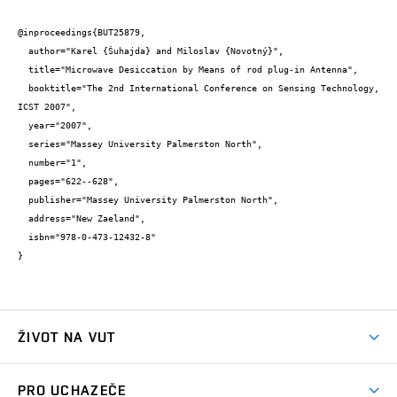
@inproceedings{BUT25879,

  author="Karel {Šuhajda} and Miloslav {Novotný}",

  title="Microwave Desiccation by Means of rod plug-in Antenna",

  booktitle="The 2nd International Conference on Sensing Technology, 
ICST 2007",

  year="2007",

  series="Massey University Palmerston North",

  number="1",

  pages="622--628",

  publisher="Massey University Palmerston North",

  address="New Zaeland",

  isbn="978-0-473-12432-8"

}
ŽIVOT NA VUT
Atmosféra VUT
PRO UCHAZEČE