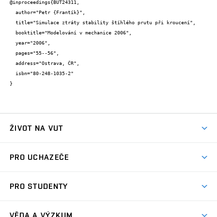
@inproceedings{BUT24311,

  author="Petr {Frantík}",

  title="Simulace ztráty stability štíhlého prutu při kroucení",

  booktitle="Modelování v mechanice 2006",

  year="2006",

  pages="55--56",

  address="Ostrava, ČR",

  isbn="80-248-1035-2"

}
ŽIVOT NA VUT
Atmosféra VUT
PRO UCHAZEČE
Prostory školy
Proč na VUT
Koleje
PRO STUDENTY
Studijní programy
Stravování
Předměty
Studijní předpisy
Studium a stáže v zahraničí
Stipendia
Dny otevřených dveří
VĚDA A VÝZKUM
Sport na VUT