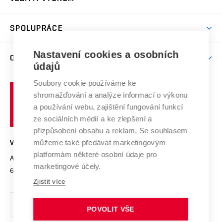
(externí
Studijní programy
Poplatky za studium
Uznání zahraničního vzdělání
Knihovny
Aktivity pro juniory
Studentský život
odkaz)
Věda a výzkum na VUT
Harmonogram akademického roku
Zpracování osobních údajů studentů
Sociální bezpečí
SPOLUPRÁCE
Celoživotní vzdělávání
Brno
Podpora excelence
Závěrečné práce
Studium bez bariér
Zpracování osobních údajů uchazečů o studium
Firemní spolupráce
Nastavení cookies a osobních
Mezinárodní vědecká rada
O UNIVERZITĚ
Doktorské studium
Podpora podnikání
E-přihláška
údajů
Zahraniční spolupráce
Systém zajišťování kvality výzkumu
Profil univerzity
Soubory cookie používáme ke
Spolupráce se školami
Vysoké
Výzkumné infrastruktury
shromažďování a analýze informací o výkonu
Udržitelná univerzita
učení
Služby univerzity
Transfer znalostí
a používání webu, zajištění fungování funkcí
technické
Podnikavá univerzita / ContriBUTe
Mezinárodní dohody
ze sociálních médií a ke zlepšení a
Open Science
v
Bezpečná univerzita
přizpůsobení obsahu a reklam. Se souhlasem
Univerzitní sítě
Brně
Projekty
můžeme také předávat marketingovým
VYSOKÉ UČENÍ TECHNICKÉ V BRNĚ
Vyznamenání
platformám některé osobní údaje pro
Projekty ze strukturálních fondů
Antonínská 548/1
www.vut.cz
marketingové účely.
Organizační struktura
602 00 Brno
vut@vutbr.cz
Specifický výzkum
Zjistit více
Úřední deska
Ochrana osobních údajů
POVOLIT VŠE