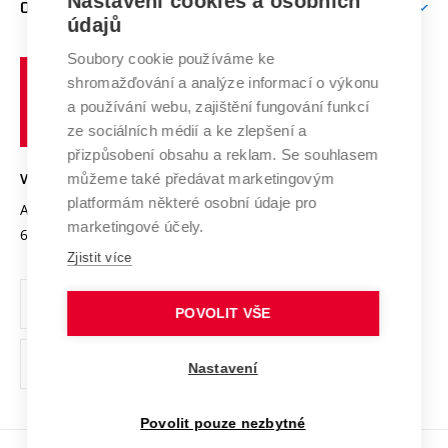
Nastavení cookies a osobních
O UNIVERZITĚ
Doktorské studium
Podpora podnikání
E-přihláška
údajů
Zahraniční spolupráce
Systém zajišťování kvality výzkumu
Profil univerzity
Soubory cookie používáme ke
Spolupráce se školami
Vysoké
Výzkumné infrastruktury
shromažďování a analýze informací o výkonu
Udržitelná univerzita
učení
Služby univerzity
Transfer znalostí
a používání webu, zajištění fungování funkcí
technické
Podnikavá univerzita / ContriBUTe
Mezinárodní dohody
ze sociálních médií a ke zlepšení a
Open Science
v
Bezpečná univerzita
přizpůsobení obsahu a reklam. Se souhlasem
Univerzitní sítě
Brně
Projekty
můžeme také předávat marketingovým
VYSOKÉ UČENÍ TECHNICKÉ V BRNĚ
Vyznamenání
platformám některé osobní údaje pro
Projekty ze strukturálních fondů
Antonínská 548/1
www.vut.cz
marketingové účely.
Organizační struktura
602 00 Brno
vut@vutbr.cz
Specifický výzkum
Zjistit více
Úřední deska
Ochrana osobních údajů
POVOLIT VŠE
(externí
Pracovní příležitosti
Nastavení
odkaz)
Podpora a rozvoj zaměstnanců a studujících
Povolit pouze nezbytné
Rovné příležitosti