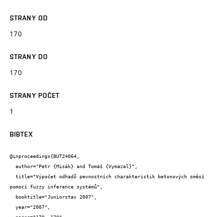
STRANY OD
170
STRANY DO
170
STRANY POČET
1
BIBTEX
@inproceedings{BUT24064,

  author="Petr {Misák} and Tomáš {Vymazal}",

  title="Výpočet odhadů pevnostních charakteristik betonových směsí 
pomocí fuzzy inference systémů",

  booktitle="Juniorstav 2007",

  year="2007",
