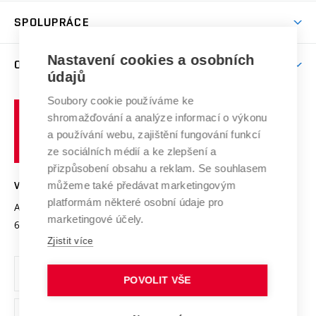
Studentský život
odkaz)
Věda a výzkum na VUT
Harmonogram akademického roku
Zpracování osobních údajů studentů
Sociální bezpečí
SPOLUPRÁCE
Celoživotní vzdělávání
Brno
Podpora excelence
Závěrečné práce
Studium bez bariér
Zpracování osobních údajů uchazečů o studium
Firemní spolupráce
Nastavení cookies a osobních
Mezinárodní vědecká rada
O UNIVERZITĚ
Doktorské studium
Podpora podnikání
E-přihláška
údajů
Zahraniční spolupráce
Systém zajišťování kvality výzkumu
Profil univerzity
Soubory cookie používáme ke
Spolupráce se školami
Vysoké
Výzkumné infrastruktury
shromažďování a analýze informací o výkonu
Udržitelná univerzita
učení
Služby univerzity
Transfer znalostí
a používání webu, zajištění fungování funkcí
technické
Podnikavá univerzita / ContriBUTe
Mezinárodní dohody
ze sociálních médií a ke zlepšení a
Open Science
v
Bezpečná univerzita
přizpůsobení obsahu a reklam. Se souhlasem
Univerzitní sítě
Brně
Projekty
můžeme také předávat marketingovým
VYSOKÉ UČENÍ TECHNICKÉ V BRNĚ
Vyznamenání
platformám některé osobní údaje pro
Projekty ze strukturálních fondů
Antonínská 548/1
www.vut.cz
marketingové účely.
Organizační struktura
602 00 Brno
vut@vutbr.cz
Specifický výzkum
Zjistit více
Úřední deska
Ochrana osobních údajů
POVOLIT VŠE
(externí
Pracovní příležitosti