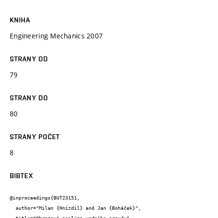
KNIHA
Engineering Mechanics 2007
STRANY OD
79
STRANY DO
80
STRANY POČET
8
BIBTEX
@inproceedings{BUT23151,

  author="Milan {Hnízdil} and Jan {Boháček}",
