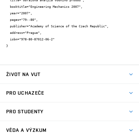
  title="Obrazová analýza vodního proudu",

  booktitle="Engineering Mechanics 2007",

  year="2007",

  pages="79--80",

  publisher="Academy of Science of the Czech Republic",

  address="Prague",

  isbn="978-80-87012-06-2"

}
ŽIVOT NA VUT
Atmosféra VUT
PRO UCHAZEČE
Prostory školy
Proč na VUT
Koleje
PRO STUDENTY
Studijní programy
Stravování
Předměty
Studijní předpisy
Studium a stáže v zahraničí
Stipendia
Dny otevřených dveří
VĚDA A VÝZKUM
Sport na VUT
(externí
Studijní programy
Poplatky za studium
Uznání zahraničního vzdělání
Knihovny
Aktivity pro juniory