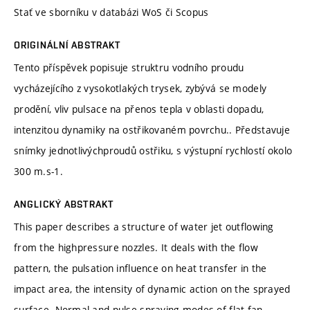
Stať ve sborníku v databázi WoS či Scopus
ORIGINÁLNÍ ABSTRAKT
Tento příspěvek popisuje struktru vodního proudu
vycházejícího z vysokotlakých trysek, zybývá se modely
prodění, vliv pulsace na přenos tepla v oblasti dopadu,
intenzitou dynamiky na ostřikovaném povrchu.. Představuje
snímky jednotlivýchproudů ostřiku, s výstupní rychlostí okolo
300 m.s-1.
ANGLICKÝ ABSTRAKT
This paper describes a structure of water jet outflowing
from the highpressure nozzles. It deals with the flow
pattern, the pulsation influence on heat transfer in the
impact area, the intensity of dynamic action on the sprayed
surface. Normal and pulse spraying modes of flat fan