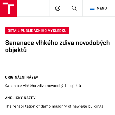
VUT
PŘIHLÁSIT
HLEDAT
MENU
SE
DETAIL PUBLIKAČNÍHO VÝSLEDKU
Sananace vlhkého zdiva novodobých
objektů
ORIGINÁLNÍ NÁZEV
Sananace vlhkého zdiva novodobých objektů
ANGLICKÝ NÁZEV
The rehabilitation of damp masonry of new-age buildings