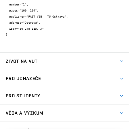
  number="1",

  pages="100--104",

  publisher="FAST VŠB - TU Ostrava",

  address="Ostrava",

  isbn="80-248-1157-X"

}
ŽIVOT NA VUT
Atmosféra VUT
PRO UCHAZEČE
Prostory školy
Proč na VUT
Koleje
PRO STUDENTY
Studijní programy
Stravování
Předměty
Studijní předpisy
Studium a stáže v zahraničí
Stipendia
Dny otevřených dveří
VĚDA A VÝZKUM
Sport na VUT
(externí
Studijní programy
Poplatky za studium
Uznání zahraničního vzdělání
Knihovny
Aktivity pro juniory
Studentský život
odkaz)
Věda a výzkum na VUT
Harmonogram akademického roku
Zpracování osobních údajů studentů
Sociální bezpečí