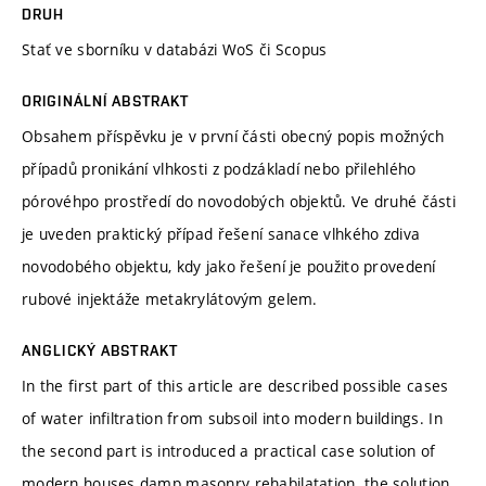
DRUH
Stať ve sborníku v databázi WoS či Scopus
ORIGINÁLNÍ ABSTRAKT
Obsahem příspěvku je v první části obecný popis možných
případů pronikání vlhkosti z podzákladí nebo přilehlého
pórovéhpo prostředí do novodobých objektů. Ve druhé části
je uveden praktický případ řešení sanace vlhkého zdiva
novodobého objektu, kdy jako řešení je použito provedení
rubové injektáže metakrylátovým gelem.
ANGLICKÝ ABSTRAKT
In the first part of this article are described possible cases
of water infiltration from subsoil into modern buildings. In
the second part is introduced a practical case solution of
modern houses damp masonry rehabilatation. the solution