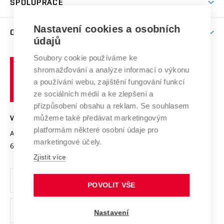
SPOLUPRÁCE
Celoživotní vzdělávání
Brno
Podpora excelence
Závěrečné práce
Studium bez bariér
Zpracování osobních údajů uchazečů o studium
Firemní spolupráce
Nastavení cookies a osobních
Mezinárodní vědecká rada
O UNIVERZITĚ
Doktorské studium
Podpora podnikání
E-přihláška
údajů
Zahraniční spolupráce
Systém zajišťování kvality výzkumu
Profil univerzity
Soubory cookie používáme ke
Spolupráce se školami
Vysoké
Výzkumné infrastruktury
shromažďování a analýze informací o výkonu
Udržitelná univerzita
učení
Služby univerzity
Transfer znalostí
a používání webu, zajištění fungování funkcí
technické
Podnikavá univerzita / ContriBUTe
Mezinárodní dohody
ze sociálních médií a ke zlepšení a
Open Science
v
Bezpečná univerzita
přizpůsobení obsahu a reklam. Se souhlasem
Univerzitní sítě
Brně
Projekty
můžeme také předávat marketingovým
VYSOKÉ UČENÍ TECHNICKÉ V BRNĚ
Vyznamenání
platformám některé osobní údaje pro
Projekty ze strukturálních fondů
Antonínská 548/1
www.vut.cz
marketingové účely.
Organizační struktura
602 00 Brno
vut@vutbr.cz
Specifický výzkum
Zjistit více
Úřední deska
Ochrana osobních údajů
POVOLIT VŠE
(externí
Pracovní příležitosti
Nastavení
odkaz)