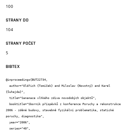
100
STRANY DO
104
STRANY POČET
5
BIBTEX
@inproceedings{BUT22734,

  author="Oldřich {Tomíček} and Miloslav {Novotný} and Karel 
{Šuhajda}",

  title="Sananace vlhkého zdiva novodobých objektů",

  booktitle="Sborník příspěvků z konference Poruchy a rekonstrukce 
2006 - zděné budovy, stavebně fyzikální problematika, statické 
poruchy, diagnostika",

  year="2006",

  series="40",
