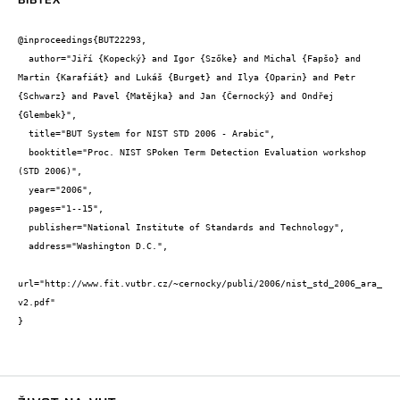
@inproceedings{BUT22293,

  author="Jiří {Kopecký} and Igor {Szőke} and Michal {Fapšo} and 
Martin {Karafiát} and Lukáš {Burget} and Ilya {Oparin} and Petr 
{Schwarz} and Pavel {Matějka} and Jan {Černocký} and Ondřej 
{Glembek}",

  title="BUT System for NIST STD 2006 - Arabic",

  booktitle="Proc. NIST SPoken Term Detection Evaluation workshop 
(STD 2006)",

  year="2006",

  pages="1--15",

  publisher="National Institute of Standards and Technology",

  address="Washington D.C.",

url="http://www.fit.vutbr.cz/~cernocky/publi/2006/nist_std_2006_ara_
v2.pdf"

}