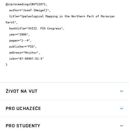
@inproceedings{BUT22071,

  author="Josef {Weigel}",

  title="Speleological Mapping in the Northern Part of Moravian 
Karst",

  booktitle="XXIII. FIG Congress",

  year="2006",

  pages="1--4",

  publisher="FIG",

  address="Mnichov",

  isbn="87-90907-52-3"

}
ŽIVOT NA VUT
Atmosféra VUT
PRO UCHAZEČE
Prostory školy
Proč na VUT
Koleje
PRO STUDENTY