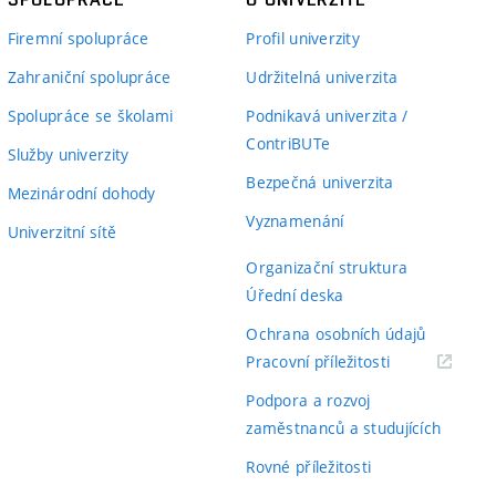
Firemní spolupráce
Profil univerzity
Zahraniční spolupráce
Udržitelná univerzita
Spolupráce se školami
Podnikavá univerzita /
ContriBUTe
Služby univerzity
Bezpečná univerzita
Mezinárodní dohody
Vyznamenání
Univerzitní sítě
Organizační struktura
Úřední deska
Ochrana osobních údajů
(externí
Pracovní příležitosti
odkaz)
Podpora a rozvoj
zaměstnanců a studujících
Rovné příležitosti