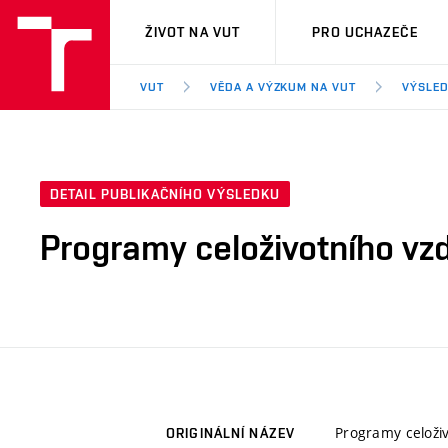
VUT
ŽIVOT NA VUT
PRO UCHAZEČE
VUT
VĚDA A VÝZKUM NA VUT
VÝSLED
DETAIL PUBLIKAČNÍHO VÝSLEDKU
Programy celoživotního vzd
Programy celoživ
ORIGINÁLNÍ NÁZEV