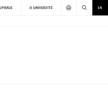
PŘIHLÁSIT
HLEDAT
UPRÁCE
O UNIVERZITĚ
EN
SE