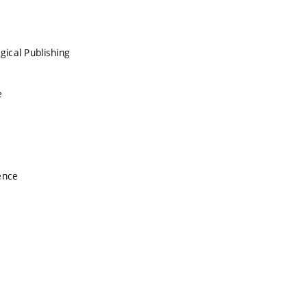
gical Publishing
e
ence