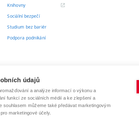
(externí
Knihovny
odkaz)
Sociální bezpečí
Studium bez bariér
Podpora podnikání
sobních údajů
romažďování a analýze informací o výkonu a
VYSOKÉ UČENÍ TECHNICKÉ V BRNĚ
ní funkcí ze sociálních médií a ke zlepšení a
Antonínská 548/1
www.vut.cz
 Se souhlasem můžeme také předávat marketingovým
602 00 Brno
vut@vutbr.cz
 pro marketingové účely.