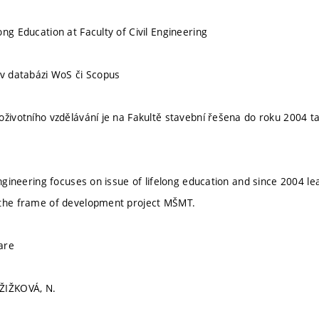
ng Education at Faculty of Civil Engineering
 v databázi WoS či Scopus
oživotního vzdělávání je na Fakultě stavební řešena do roku 2004 t
 Engineering focuses on issue of lifelong education and since 2004 l
 the frame of development project MŠMT.
are
ŽIŽKOVÁ, N.