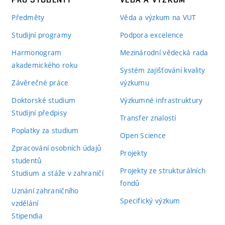
Předměty
Věda a výzkum na VUT
Studijní programy
Podpora excelence
Harmonogram
Mezinárodní vědecká rada
akademického roku
Systém zajišťování kvality
Závěrečné práce
výzkumu
Doktorské studium
Výzkumné infrastruktury
Studijní předpisy
Transfer znalostí
Poplatky za studium
Open Science
Zpracování osobních údajů
Projekty
studentů
Projekty ze strukturálních
Studium a stáže v zahraničí
fondů
Uznání zahraničního
Specifický výzkum
vzdělání
Stipendia