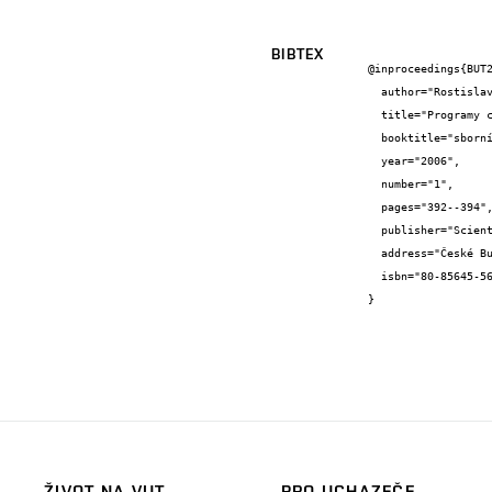
BIBTEX
@inproceedings{BUT2
  author="Rostislav {Drochytka} and Nikol {Žižková}",

  title="Programy celoživotního vzdělávání na Fakultě stavební",

  booktitle="sborník z konference",

  year="2006",

  number="1",

  pages="392--394",

  publisher="Scientific Pedagogical Publishing",

  address="České Budějovice",

  isbn="80-85645-56-4"

}
ŽIVOT NA VUT
PRO UCHAZEČE