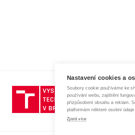
Nastavení cookies a o
Soubory cookie používáme ke sh
Vysoké
používání webu, zajištění fungová
učení
přizpůsobení obsahu a reklam.
technické
platformám některé osobní údaje
v
Brně
Zjistit více