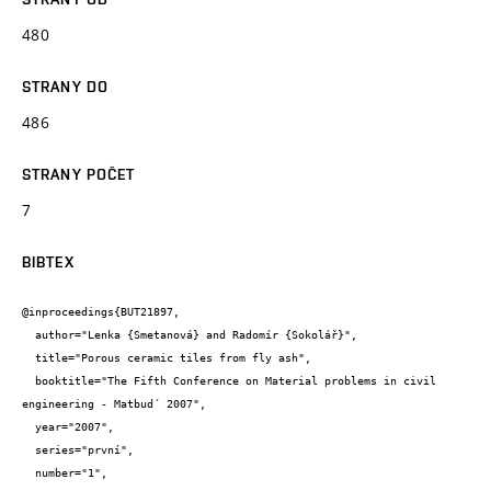
480
STRANY DO
486
STRANY POČET
7
BIBTEX
@inproceedings{BUT21897,

  author="Lenka {Smetanová} and Radomír {Sokolář}",

  title="Porous ceramic tiles from fly ash",

  booktitle="The Fifth Conference on Material problems in civil 
engineering - Matbud´ 2007",

  year="2007",

  series="první",

  number="1",
