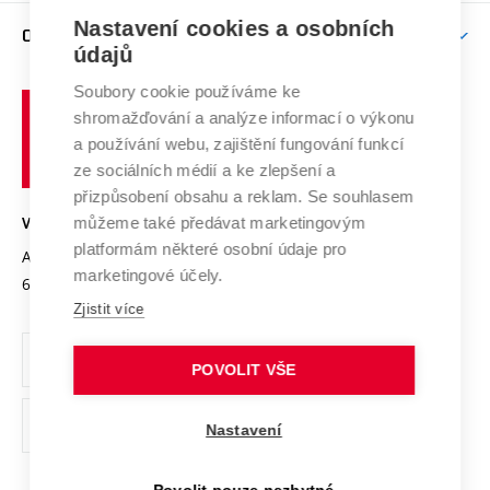
Zpracování osobních údajů uchazečů o studium
Firemní spolupráce
Nastavení cookies a osobních
Mezinárodní vědecká rada
O UNIVERZITĚ
Doktorské studium
Podpora podnikání
E-přihláška
údajů
Zahraniční spolupráce
Systém zajišťování kvality výzkumu
Profil univerzity
Soubory cookie používáme ke
Spolupráce se školami
Vysoké
Výzkumné infrastruktury
shromažďování a analýze informací o výkonu
Udržitelná univerzita
učení
Služby univerzity
Transfer znalostí
a používání webu, zajištění fungování funkcí
technické
Podnikavá univerzita / ContriBUTe
Mezinárodní dohody
ze sociálních médií a ke zlepšení a
Open Science
v
Bezpečná univerzita
přizpůsobení obsahu a reklam. Se souhlasem
Univerzitní sítě
Brně
Projekty
můžeme také předávat marketingovým
VYSOKÉ UČENÍ TECHNICKÉ V BRNĚ
Vyznamenání
platformám některé osobní údaje pro
Projekty ze strukturálních fondů
Antonínská 548/1
www.vut.cz
marketingové účely.
Organizační struktura
602 00 Brno
vut@vutbr.cz
Specifický výzkum
Zjistit více
Úřední deska
Ochrana osobních údajů
POVOLIT VŠE
(externí
Pracovní příležitosti
Nastavení
odkaz)
Podpora a rozvoj zaměstnanců a studujících