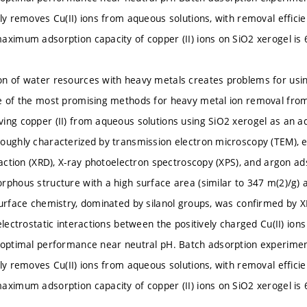
ely removes Cu(II) ions from aqueous solutions, with removal effic
aximum adsorption capacity of copper (II) ions on SiO2 xerogel is 
n of water resources with heavy metals creates problems for using
ne of the most promising methods for heavy metal ion removal fro
ing copper (II) from aqueous solutions using SiO2 xerogel as an a
oughly characterized by transmission electron microscopy (TEM), 
fraction (XRD), X-ray photoelectron spectroscopy (XPS), and argon a
rphous structure with a high surface area (similar to 347 m(2)/g)
surface chemistry, dominated by silanol groups, was confirmed by X
electrostatic interactions between the positively charged Cu(II) io
 optimal performance near neutral pH. Batch adsorption experimen
ely removes Cu(II) ions from aqueous solutions, with removal effic
aximum adsorption capacity of copper (II) ions on SiO2 xerogel is 