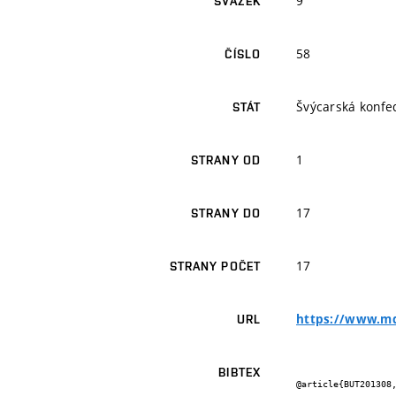
9
SVAZEK
58
ČÍSLO
Švýcarská konfe
STÁT
1
STRANY OD
17
STRANY DO
17
STRANY POČET
https://www.md
URL
BIBTEX
@article{BUT201308,