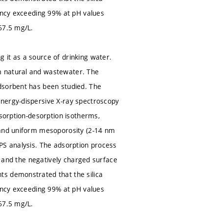
iency exceeding 99% at pH values
67.5 mg/L.
 it as a source of drinking water.
m natural and wastewater. The
dsorbent has been studied. The
energy-dispersive X-ray spectroscopy
dsorption-desorption isotherms,
 and uniform mesoporosity (2-14 nm
PS analysis. The adsorption process
ns and the negatively charged surface
ts demonstrated that the silica
iency exceeding 99% at pH values
67.5 mg/L.