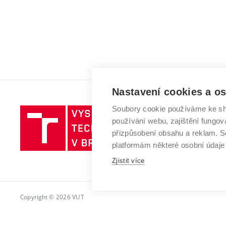
Nastavení cookies a o
Soubory cookie používáme ke sh
Vysoké
používání webu, zajištění fungová
učení
přizpůsobení obsahu a reklam.
technické
platformám některé osobní údaje
v
Brně
Zjistit více
Copyright © 2026 VUT