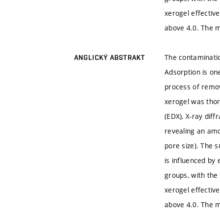
xerogel effectiv
above 4.0. The m
The contaminatio
ANGLICKÝ ABSTRAKT
Adsorption is o
process of remov
xerogel was thor
(EDX), X-ray dif
revealing an amo
pore size). The 
is influenced by 
groups, with the
xerogel effectiv
above 4.0. The m