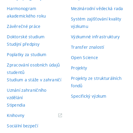
Harmonogram
Mezinárodní vědecká rada
akademického roku
Systém zajišťování kvality
Závěrečné práce
výzkumu
Doktorské studium
Výzkumné infrastruktury
Studijní předpisy
Transfer znalostí
Poplatky za studium
Open Science
Zpracování osobních údajů
Projekty
studentů
Projekty ze strukturálních
Studium a stáže v zahraničí
fondů
Uznání zahraničního
Specifický výzkum
vzdělání
Stipendia
(externí
Knihovny
odkaz)
Sociální bezpečí