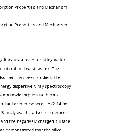
dsorption Properties and Mechanism
dsorption Properties and Mechanism
 it as a source of drinking water.
m natural and wastewater. The
dsorbent has been studied. The
energy-dispersive X-ray spectroscopy
dsorption-desorption isotherms,
 and uniform mesoporosity (2-14 nm
PS analysis. The adsorption process
ns and the negatively charged surface
ts demonstrated that the silica