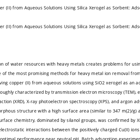
r (II) from Aqueous Solutions Using Silica Xerogel as Sorbent: A
r (II) from Aqueous Solutions Using Silica Xerogel as Sorbent: A
n of water resources with heavy metals creates problems for using
ne of the most promising methods for heavy metal ion removal fro
ing copper (II) from aqueous solutions using SiO2 xerogel as an a
oughly characterized by transmission electron microscopy (TEM), 
fraction (XRD), X-ray photoelectron spectroscopy (XPS), and argon a
rphous structure with a high surface area (similar to 347 m(2)/g)
surface chemistry, dominated by silanol groups, was confirmed by X
electrostatic interactions between the positively charged Cu(II) io
 optimal performance near neutral pH. Batch adsorption experimen