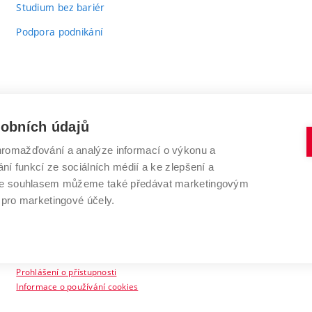
Studium bez bariér
Podpora podnikání
sobních údajů
romažďování a analýze informací o výkonu a
VYSOKÉ UČENÍ TECHNICKÉ V BRNĚ
ní funkcí ze sociálních médií a ke zlepšení a
Antonínská 548/1
www.vut.cz
 Se souhlasem můžeme také předávat marketingovým
602 00 Brno
vut@vutbr.cz
 pro marketingové účely.
Prohlášení o přístupnosti
Informace o používání cookies