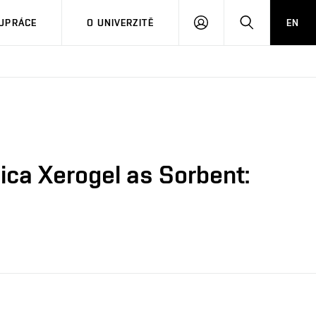
PŘIHLÁSIT
HLEDAT
UPRÁCE
O UNIVERZITĚ
EN
SE
ica Xerogel as Sorbent: