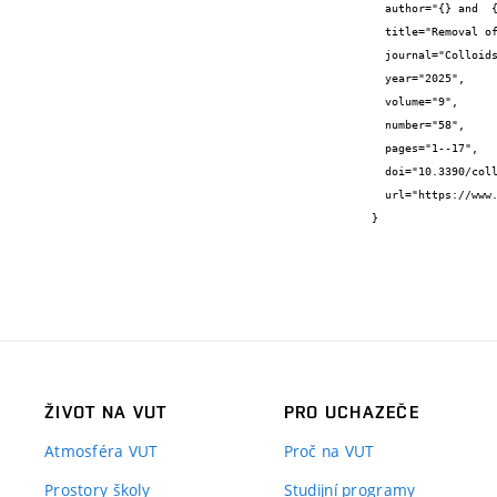
  author="{} and  {} and  {} and Richard {Schubert} and  {} and  {}",

  title="Removal of Copper (II) from Aqueous Solutions Using Silica Xerogel as Sorbent: Adsorption Properties and Mechanism",

  journal="Colloids and Interfaces",

  year="2025",

  volume="9",

  number="58",

  pages="1--17",

  doi="10.3390/colloids9050058",

  url="https://www.mdpi.com/2504-5377/9/5/58"

}
ŽIVOT NA VUT
PRO UCHAZEČE
Atmosféra VUT
Proč na VUT
Prostory školy
Studijní programy