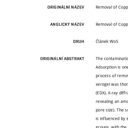
Removal of Coppe
ORIGINÁLNÍ NÁZEV
Removal of Coppe
ANGLICKÝ NÁZEV
Článek WoS
DRUH
The contaminatio
ORIGINÁLNÍ ABSTRAKT
Adsorption is o
process of remov
xerogel was thor
(EDX), X-ray dif
revealing an amo
pore size). The 
is influenced by 
groups, with the