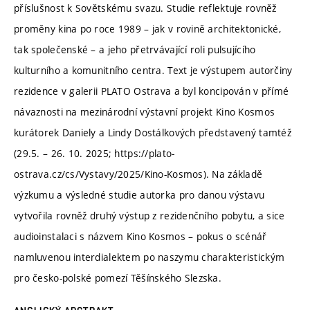
příslušnost k Sovětskému svazu. Studie reflektuje rovněž
proměny kina po roce 1989 – jak v rovině architektonické,
tak společenské – a jeho přetrvávající roli pulsujícího
kulturního a komunitního centra. Text je výstupem autorčiny
rezidence v galerii PLATO Ostrava a byl koncipován v přímé
návaznosti na mezinárodní výstavní projekt Kino Kosmos
kurátorek Daniely a Lindy Dostálkových představený tamtéž
(29.5. – 26. 10. 2025; https://plato-
ostrava.cz/cs/Vystavy/2025/Kino-Kosmos). Na základě
výzkumu a výsledné studie autorka pro danou výstavu
vytvořila rovněž druhý výstup z rezidenčního pobytu, a sice
audioinstalaci s názvem Kino Kosmos – pokus o scénář
namluvenou interdialektem po naszymu charakteristickým
pro česko-polské pomezí Těšínského Slezska.