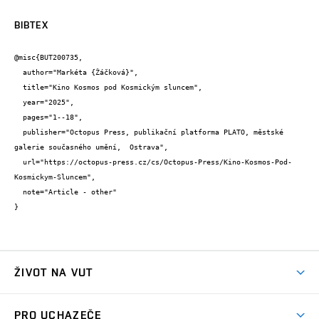
BIBTEX
@misc{BUT200735,

  author="Markéta {Žáčková}",

  title="Kino Kosmos pod Kosmickým sluncem",

  year="2025",

  pages="1--18",

  publisher="Octopus Press, publikační platforma PLATO, městské 
galerie současného umění,  Ostrava",

  url="https://octopus-press.cz/cs/Octopus-Press/Kino-Kosmos-Pod-
Kosmickym-Sluncem",

  note="Article - other"

}
ŽIVOT NA VUT
Atmosféra VUT
PRO UCHAZEČE