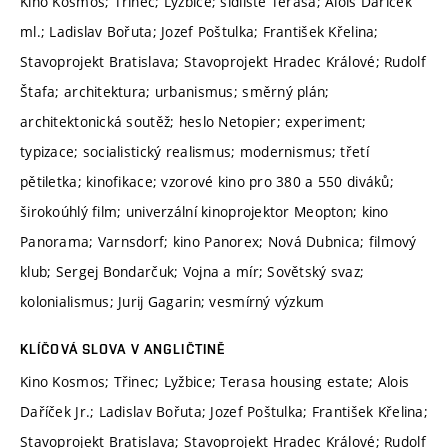
Kino Kosmos; Třinec; Lyžbice; sídliště Terasa; Alois Daříček
ml.; Ladislav Bořuta; Jozef Poštulka; František Křelina;
Stavoprojekt Bratislava; Stavoprojekt Hradec Králové; Rudolf
Štafa; architektura; urbanismus; směrný plán;
architektonická soutěž; heslo Netopier; experiment;
typizace; socialistický realismus; modernismus; třetí
pětiletka; kinofikace; vzorové kino pro 380 a 550 diváků;
širokoúhlý film; univerzální kinoprojektor Meopton; kino
Panorama; Varnsdorf; kino Panorex; Nová Dubnica; filmový
klub; Sergej Bondarčuk; Vojna a mír; Sovětský svaz;
kolonialismus; Jurij Gagarin; vesmírný výzkum
KLÍČOVÁ SLOVA V ANGLIČTINĚ
Kino Kosmos; Třinec; Lyžbice; Terasa housing estate; Alois
Daříček Jr.; Ladislav Bořuta; Jozef Poštulka; František Křelina;
Stavoprojekt Bratislava; Stavoprojekt Hradec Králové; Rudolf