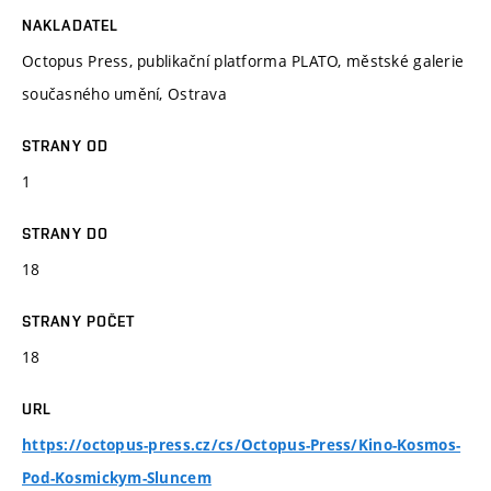
NAKLADATEL
Octopus Press, publikační platforma PLATO, městské galerie
současného umění, Ostrava
STRANY OD
1
STRANY DO
18
STRANY POČET
18
URL
https://octopus-press.cz/cs/Octopus-Press/Kino-Kosmos-
Pod-Kosmickym-Sluncem