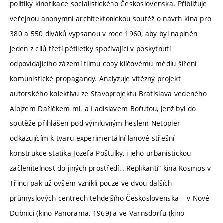
politiky kinofikace socialistického Československa. Přibližuje
veřejnou anonymní architektonickou soutěž o návrh kina pro
380 a 550 diváků vypsanou v roce 1960, aby byl naplněn
jeden z cílů třetí pětiletky spočívající v poskytnutí
odpovídajícího zázemí filmu coby klíčovému médiu šíření
komunistické propagandy. Analyzuje vítězný projekt
autorského kolektivu ze Stavoprojektu Bratislava vedeného
Alojzem Daříčkem ml. a Ladislavem Bořutou, jenž byl do
soutěže přihlášen pod výmluvným heslem Netopier
odkazujícím k tvaru experimentální lanové střešní
konstrukce statika Jozefa Poštulky, i jeho urbanistickou
začlenitelnost do jiných prostředí. „Replikanti“ kina Kosmos v
Třinci pak už ovšem vznikli pouze ve dvou dalších
průmyslových centrech tehdejšího Československa – v Nové
Dubnici (kino Panorama, 1969) a ve Varnsdorfu (kino