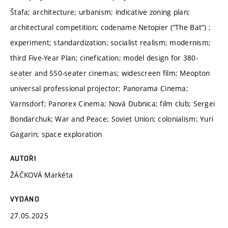
Štafa; architecture; urbanism; indicative zoning plan;
architectural competition; codename Netopier (“The Bat”) ;
experiment; standardization; socialist realism; modernism;
third Five-Year Plan; cinefication; model design for 380-
seater and 550-seater cinemas; widescreen film; Meopton
universal professional projector; Panorama Cinema;
Varnsdorf; Panorex Cinema; Nová Dubnica; film club; Sergei
Bondarchuk; War and Peace; Soviet Union; colonialism; Yuri
Gagarin; space exploration
AUTOŘI
ŽÁČKOVÁ Markéta
VYDÁNO
27.05.2025