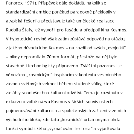
Panorex, 1971). Příspěvek dále dokládá, nakolik se
standardizační ambice poněkud paradoxně překlopily v
atypická řešení a představuje také umělecké realizace
Rudolfa Štafy, jež vytvořil pro fasádu a předpolí kina Kosmos.
V hypotetické rovině však zatím zůstává odpověď na otázku,
z jakého důvodu kino Kosmos – na rozdíl od svých „dvojníků“
– nikdy nepromítalo 70mm formát, přestože na něj bylo
stavebně i technologicky připraveno. Zvláštní pozornost je
věnována „kosmickým“ inspiracím v kontextu vesmírného
závodu světových velmocí během studené války, které
zasáhly snad všechna kulturní odvětví. Téma je rozvinuto v
exkurzu o volbě názvu Kosmos v širších souvislostech
pojmenovávání kulturních a společenských zařízení v zemích
východního bloku, kde tato „kosmická“ urbanonyma plnila
funkci symbolického „vyznačování teritoria“ a vyjadřovala