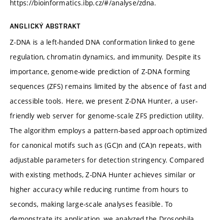
https://bioinformatics.ibp.cz/#/analyse/zdna.
ANGLICKÝ ABSTRAKT
Z-DNA is a left-handed DNA conformation linked to gene
regulation, chromatin dynamics, and immunity. Despite its
importance, genome-wide prediction of Z-DNA forming
sequences (ZFS) remains limited by the absence of fast and
accessible tools. Here, we present Z-DNA Hunter, a user-
friendly web server for genome-scale ZFS prediction utility.
The algorithm employs a pattern-based approach optimized
for canonical motifs such as (GC)n and (CA)n repeats, with
adjustable parameters for detection stringency. Compared
with existing methods, Z-DNA Hunter achieves similar or
higher accuracy while reducing runtime from hours to
seconds, making large-scale analyses feasible. To
demonstrate its application, we analyzed the Drosophila