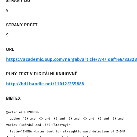
STRANY DO
9
STRANY POČET
9
URL
https://academic.oup.com/nargab/article/7/4/lqaf166/8332
PLNÝ TEXT V DIGITÁLNÍ KNIHOVNĚ
http://hdl.handle.net/11012/255888
BIBTEX
@article{BUT200526,

  author="{} and  {} and  {} and  {} and  {} and  {} and  {} and 
Václav {Brázda} and Jiří {Šťastný}",

  title="Z-DNA Hunter tool for straightforward detection of Z-DNA 