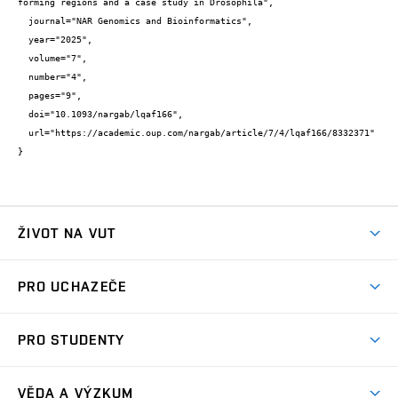
forming regions and a case study in Drosophila",

  journal="NAR Genomics and Bioinformatics",

  year="2025",

  volume="7",

  number="4",

  pages="9",

  doi="10.1093/nargab/lqaf166",

  url="https://academic.oup.com/nargab/article/7/4/lqaf166/8332371"

}
ŽIVOT NA VUT
Atmosféra VUT
PRO UCHAZEČE
Prostory školy
Proč na VUT
Koleje
PRO STUDENTY
Studijní programy
Stravování
Předměty
Studijní předpisy
Studium a stáže v zahraničí
Stipendia
Dny otevřených dveří
VĚDA A VÝZKUM
Sport na VUT