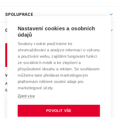
(externí
Studijní programy
Poplatky za studium
Uznání zahraničního vzdělání
Knihovny
Aktivity pro juniory
Studentský život
odkaz)
Věda a výzkum na VUT
Harmonogram akademického roku
Zpracování osobních údajů studentů
Sociální bezpečí
SPOLUPRÁCE
Celoživotní vzdělávání
Brno
Podpora excelence
Závěrečné práce
Studium bez bariér
Zpracování osobních údajů uchazečů o studium
Firemní spolupráce
Nastavení cookies a osobních
Mezinárodní vědecká rada
O UNIVERZITĚ
Doktorské studium
Podpora podnikání
E-přihláška
údajů
Zahraniční spolupráce
Systém zajišťování kvality výzkumu
Profil univerzity
Soubory cookie používáme ke
Spolupráce se školami
Vysoké
Výzkumné infrastruktury
shromažďování a analýze informací o výkonu
Udržitelná univerzita
učení
Služby univerzity
Transfer znalostí
a používání webu, zajištění fungování funkcí
technické
Podnikavá univerzita / ContriBUTe
Mezinárodní dohody
ze sociálních médií a ke zlepšení a
Open Science
v
Bezpečná univerzita
přizpůsobení obsahu a reklam. Se souhlasem
Univerzitní sítě
Brně
Projekty
můžeme také předávat marketingovým
VYSOKÉ UČENÍ TECHNICKÉ V BRNĚ
Vyznamenání
platformám některé osobní údaje pro
Projekty ze strukturálních fondů
Antonínská 548/1
www.vut.cz
marketingové účely.
Organizační struktura
602 00 Brno
vut@vutbr.cz
Specifický výzkum
Zjistit více
Úřední deska
Ochrana osobních údajů
POVOLIT VŠE