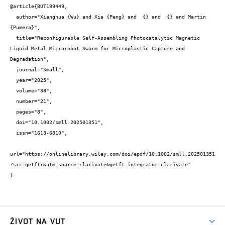
@article{BUT199449,

  author="Xianghua {Wu} and Xia {Peng} and  {} and  {} and Martin 
{Pumera}",

  title="Reconfigurable Self-Assembling Photocatalytic Magnetic 
Liquid Metal Microrobot Swarm for Microplastic Capture and 
Degradation",

  journal="Small",

  year="2025",

  volume="38",

  number="21",

  pages="8",

  doi="10.1002/smll.202501351",

  issn="1613-6810",

url="https://onlinelibrary.wiley.com/doi/epdf/10.1002/smll.202501351
?src=getftr&utm_source=clarivate&getft_integrator=clarivate"

}
ŽIVOT NA VUT