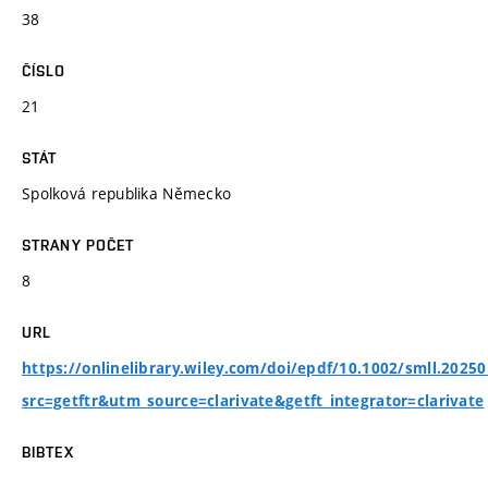
38
ČÍSLO
21
STÁT
Spolková republika Německo
STRANY POČET
8
URL
https://onlinelibrary.wiley.com/doi/epdf/10.1002/smll.2025
src=getftr&utm_source=clarivate&getft_integrator=clarivate
BIBTEX