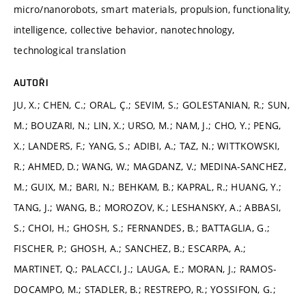
micro/nanorobots, smart materials, propulsion, functionality,
intelligence, collective behavior, nanotechnology,
technological translation
AUTOŘI
JU, X.; CHEN, C.; ORAL, Ç.; SEVIM, S.; GOLESTANIAN, R.; SUN,
M.; BOUZARI, N.; LIN, X.; URSO, M.; NAM, J.; CHO, Y.; PENG,
X.; LANDERS, F.; YANG, S.; ADIBI, A.; TAZ, N.; WITTKOWSKI,
R.; AHMED, D.; WANG, W.; MAGDANZ, V.; MEDINA-SANCHEZ,
M.; GUIX, M.; BARI, N.; BEHKAM, B.; KAPRAL, R.; HUANG, Y.;
TANG, J.; WANG, B.; MOROZOV, K.; LESHANSKY, A.; ABBASI,
S.; CHOI, H.; GHOSH, S.; FERNANDES, B.; BATTAGLIA, G.;
FISCHER, P.; GHOSH, A.; SANCHEZ, B.; ESCARPA, A.;
MARTINET, Q.; PALACCI, J.; LAUGA, E.; MORAN, J.; RAMOS-
DOCAMPO, M.; STADLER, B.; RESTREPO, R.; YOSSIFON, G.;