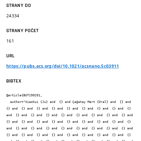
STRANY DO
24334
STRANY POČET
161
URL
https://pubs.acs.org/doi/10.1021/acsnano.5c03911
BIBTEX
@article{BUT199291,

  author="Xiaohui {Ju} and  {} and Çaǧatay Mert {Oral} and  {} and  
{} and  {} and  {} and  {} and  {} and  {} and  {} and  {} and  {} 
and  {} and  {} and  {} and  {} and  {} and  {} and  {} and  {} and  
{} and  {} and  {} and  {} and  {} and  {} and  {} and  {} and  {} 
and  {} and  {} and  {} and  {} and  {} and  {} and  {} and  {} and  
{} and  {} and  {} and  {} and  {} and  {} and  {} and  {} and  {} 