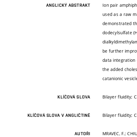
Ion pair amphiph
ANGLICKÝ ABSTRAKT
used as a raw ma
demonstrated tha
dodecylsulfate (
dialkyldimethyla
be further improv
data integration
the added choles
catanionic vesic
Bilayer fluidity;
KLÍČOVÁ SLOVA
Bilayer fluidity;
KLÍČOVÁ SLOVA V ANGLIČTINĚ
MRAVEC, F.; CHIU
AUTOŘI