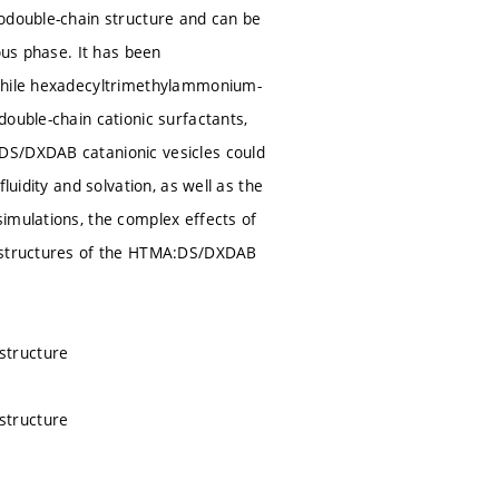
dodouble-chain structure and can be
ous phase. It has been
iphile hexadecyltrimethylammonium-
ouble-chain cationic surfactants,
DS/DXDAB catanionic vesicles could
luidity and solvation, as well as the
imulations, the complex effects of
r structures of the HTMA:DS/DXDAB
 structure
 structure