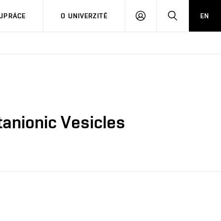
PŘIHLÁSIT
HLEDAT
UPRÁCE
O UNIVERZITĚ
EN
SE
tanionic Vesicles