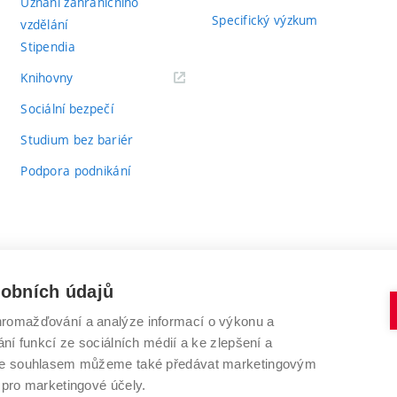
Uznání zahraničního
Specifický výzkum
vzdělání
Stipendia
(externí
Knihovny
odkaz)
Sociální bezpečí
Studium bez bariér
Podpora podnikání
sobních údajů
romažďování a analýze informací o výkonu a
VYSOKÉ UČENÍ TECHNICKÉ V BRNĚ
ní funkcí ze sociálních médií a ke zlepšení a
Antonínská 548/1
www.vut.cz
 Se souhlasem můžeme také předávat marketingovým
602 00 Brno
vut@vutbr.cz
 pro marketingové účely.