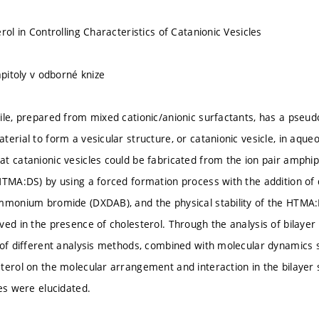
rol in Controlling Characteristics of Catanionic Vesicles
apitoly v odborné knize
ile, prepared from mixed cationic/anionic surfactants, has a pseu
terial to form a vesicular structure, or catanionic vesicle, in aque
t catanionic vesicles could be fabricated from the ion pair amph
HTMA:DS) by using a forced formation process with the addition of d
mmonium bromide (DXDAB), and the physical stability of the HTMA:
ed in the presence of cholesterol. Through the analysis of bilayer f
 of different analysis methods, combined with molecular dynamics s
terol on the molecular arrangement and interaction in the bilaye
les were elucidated.