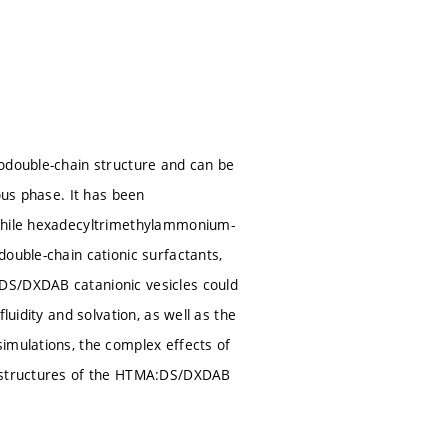
dodouble-chain structure and can be
ous phase. It has been
iphile hexadecyltrimethylammonium-
ouble-chain cationic surfactants,
DS/DXDAB catanionic vesicles could
luidity and solvation, as well as the
imulations, the complex effects of
r structures of the HTMA:DS/DXDAB