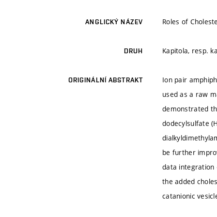
Roles of Choleste
ANGLICKÝ NÁZEV
Kapitola, resp. k
DRUH
Ion pair amphiph
ORIGINÁLNÍ ABSTRAKT
used as a raw ma
demonstrated tha
dodecylsulfate (
dialkyldimethyla
be further improv
data integration
the added choles
catanionic vesic