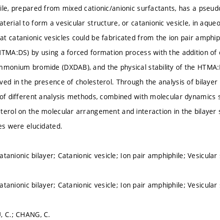
ile, prepared from mixed cationic/anionic surfactants, has a pseu
terial to form a vesicular structure, or catanionic vesicle, in aque
t catanionic vesicles could be fabricated from the ion pair amph
HTMA:DS) by using a forced formation process with the addition of d
mmonium bromide (DXDAB), and the physical stability of the HTMA:
ed in the presence of cholesterol. Through the analysis of bilayer f
 of different analysis methods, combined with molecular dynamics s
terol on the molecular arrangement and interaction in the bilaye
les were elucidated.
 Catanionic bilayer; Catanionic vesicle; Ion pair amphiphile; Vesicular
 Catanionic bilayer; Catanionic vesicle; Ion pair amphiphile; Vesicular
, C.; CHANG, C.