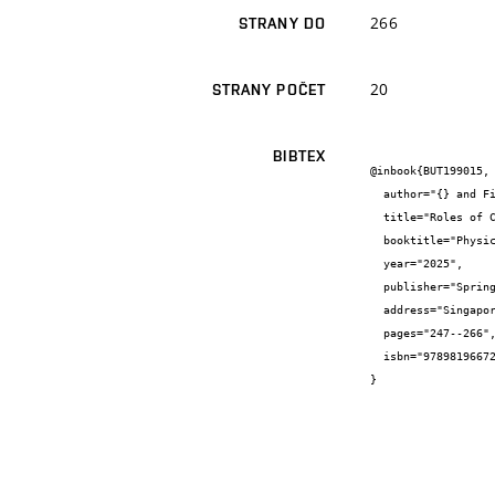
266
STRANY DO
20
STRANY POČET
BIBTEX
@inbook{BUT199015,

  author="{} and Filip {Mravec} and  {} and  {} and  {} and Chien-Hsiang {Chang} and  {} and  {} and  {}",

  title="Roles of Cholesterol in Controlling Characteristics of Catanionic Vesicles",

  booktitle="Physical Chemistry in Action, Colloids and Interfacial Dynamics",

  year="2025",

  publisher="Springer Nature Singapore",

  address="Singapore",

  pages="247--266",

  isbn="9789819667277"

}