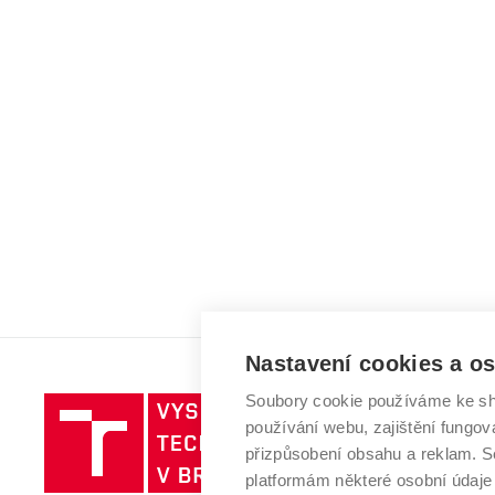
Nastavení cookies a o
Soubory cookie používáme ke sh
Vysoké
používání webu, zajištění fungová
učení
přizpůsobení obsahu a reklam.
technické
platformám některé osobní údaje
v