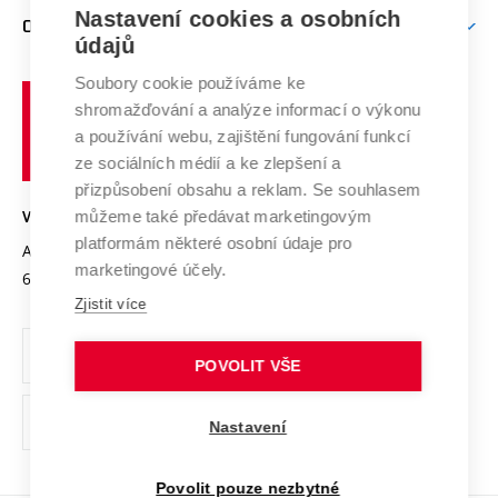
Zpracování osobních údajů uchazečů o studium
Firemní spolupráce
Mezinárodní vědecká rada
Nastavení cookies a osobních
O UNIVERZITĚ
Doktorské studium
Podpora podnikání
E-přihláška
údajů
Zahraniční spolupráce
Systém zajišťování kvality výzkumu
Profil univerzity
Spolupráce se školami
Soubory cookie používáme ke
Vysoké
Výzkumné infrastruktury
shromažďování a analýze informací o výkonu
Udržitelná univerzita
učení
Služby univerzity
Transfer znalostí
a používání webu, zajištění fungování funkcí
technické
Podnikavá univerzita / ContriBUTe
Mezinárodní dohody
ze sociálních médií a ke zlepšení a
Open Science
v
Bezpečná univerzita
přizpůsobení obsahu a reklam. Se souhlasem
Univerzitní sítě
Brně
Projekty
můžeme také předávat marketingovým
VYSOKÉ UČENÍ TECHNICKÉ V BRNĚ
Vyznamenání
platformám některé osobní údaje pro
Projekty ze strukturálních fondů
Antonínská 548/1
www.vut.cz
marketingové účely.
Organizační struktura
602 00 Brno
vut@vutbr.cz
Specifický výzkum
Zjistit více
Úřední deska
Ochrana osobních údajů
POVOLIT VŠE
(externí
Pracovní příležitosti
Nastavení
odkaz)
Podpora a rozvoj zaměstnanců a studujících
Povolit pouze nezbytné
Rovné příležitosti