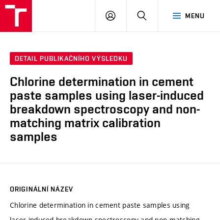
VUT
PŘIHLÁSIT
HLEDAT
MENU
SE
DETAIL PUBLIKAČNÍHO VÝSLEDKU
Chlorine determination in cement
paste samples using laser-induced
breakdown spectroscopy and non-
matching matrix calibration
samples
ORIGINÁLNÍ NÁZEV
Chlorine determination in cement paste samples using
laser-induced breakdown spectroscopy and non-matching