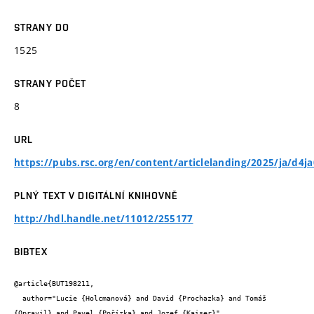
STRANY DO
1525
STRANY POČET
8
URL
https://pubs.rsc.org/en/content/articlelanding/2025/ja/d4j
PLNÝ TEXT V DIGITÁLNÍ KNIHOVNĚ
http://hdl.handle.net/11012/255177
BIBTEX
@article{BUT198211,

  author="Lucie {Holcmanová} and David {Prochazka} and Tomáš 
{Opravil} and Pavel {Pořízka} and Jozef {Kaiser}",
