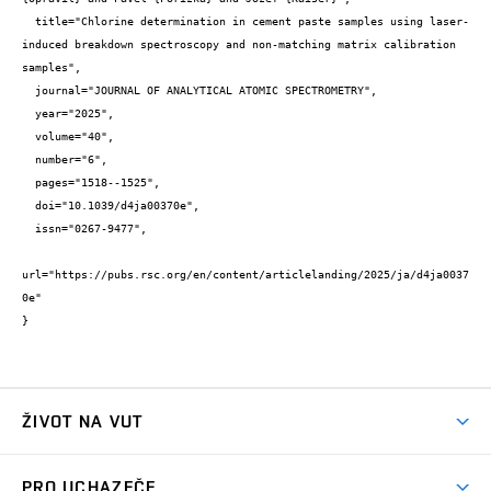
  title="Chlorine determination in cement paste samples using laser-
induced breakdown spectroscopy and non-matching matrix calibration 
samples",

  journal="JOURNAL OF ANALYTICAL ATOMIC SPECTROMETRY",

  year="2025",

  volume="40",

  number="6",

  pages="1518--1525",

  doi="10.1039/d4ja00370e",

  issn="0267-9477",

url="https://pubs.rsc.org/en/content/articlelanding/2025/ja/d4ja0037
0e"

}
ŽIVOT NA VUT
Atmosféra VUT
PRO UCHAZEČE