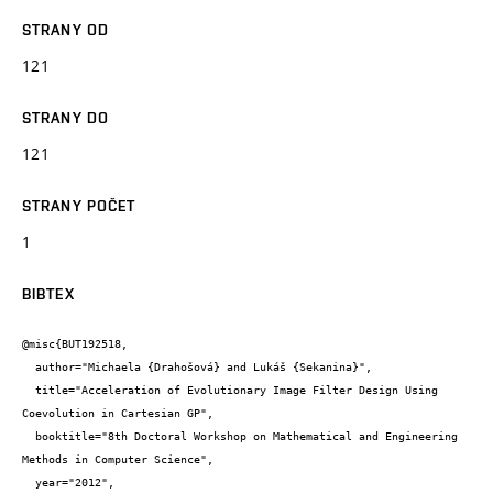
STRANY OD
121
STRANY DO
121
STRANY POČET
1
BIBTEX
@misc{BUT192518,

  author="Michaela {Drahošová} and Lukáš {Sekanina}",

  title="Acceleration of Evolutionary Image Filter Design Using 
Coevolution in Cartesian GP",

  booktitle="8th Doctoral Workshop on Mathematical and Engineering 
Methods in Computer Science",

  year="2012",
